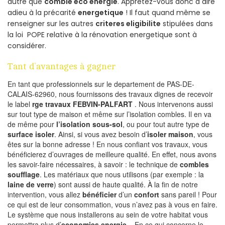
autre que
comble eco energie
. Apprêtez-vous donc à dire
adieu à la précarité
energetique
! Il faut quand même se
renseigner sur les autres
criteres eligibilite
stipulées dans
la loi POPE relative à la rénovation energetique sont à
considérer.
Tant d’avantages à gagner
En tant que professionnels sur le departement de PAS-DE-
CALAIS-62960, nous fournissons des travaux dignes de recevoir
le label
rge travaux FEBVIN-PALFART
. Nous intervenons aussi
sur tout type de maison et même sur l’isolation combles. Il en va
de même pour
l’isolation sous-sol
, ou pour tout autre type de
surface isoler
. Ainsi, si vous avez besoin d’
isoler maison
, vous
êtes sur la bonne adresse ! En nous confiant vos travaux, vous
bénéficierez d’ouvrages de meilleure qualité. En effet, nous avons
les savoir-faire nécessaires, à savoir : le technique de
combles
soufflage
. Les matériaux que nous utilisons (par exemple : la
laine de verre
) sont aussi de haute qualité. À la fin de notre
intervention, vous allez
bénéficier
d’un
confort
sans pareil ! Pour
ce qui est de leur consommation, vous n’avez pas à vous en faire.
Le système que nous installerons au sein de votre habitat vous
permettra plus d’
economies energie
. En ce qui concerne le