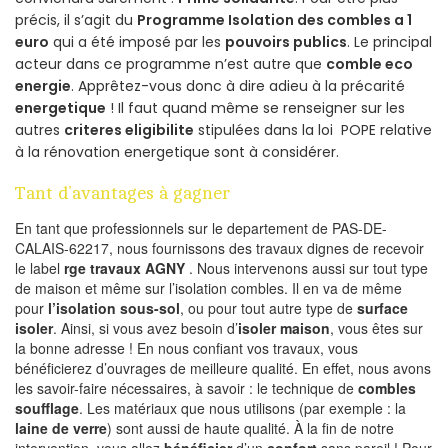
précis, il s’agit du
Programme Isolation des combles a 1
euro
qui a été imposé par les
pouvoirs publics
. Le principal
acteur dans ce programme n’est autre que
comble eco
energie
. Apprêtez-vous donc à dire adieu à la précarité
energetique
! Il faut quand même se renseigner sur les
autres
criteres eligibilite
stipulées dans la loi POPE relative
à la rénovation energetique sont à considérer.
Tant d’avantages à gagner
En tant que professionnels sur le departement de PAS-DE-
CALAIS-62217, nous fournissons des travaux dignes de recevoir
le label
rge travaux AGNY
. Nous intervenons aussi sur tout type
de maison et même sur l’isolation combles. Il en va de même
pour
l’isolation sous-sol
, ou pour tout autre type de
surface
isoler
. Ainsi, si vous avez besoin d’
isoler maison
, vous êtes sur
la bonne adresse ! En nous confiant vos travaux, vous
bénéficierez d’ouvrages de meilleure qualité. En effet, nous avons
les savoir-faire nécessaires, à savoir : le technique de
combles
soufflage
. Les matériaux que nous utilisons (par exemple : la
laine de verre
) sont aussi de haute qualité. À la fin de notre
intervention, vous allez
bénéficier
d’un
confort
sans pareil ! Pour