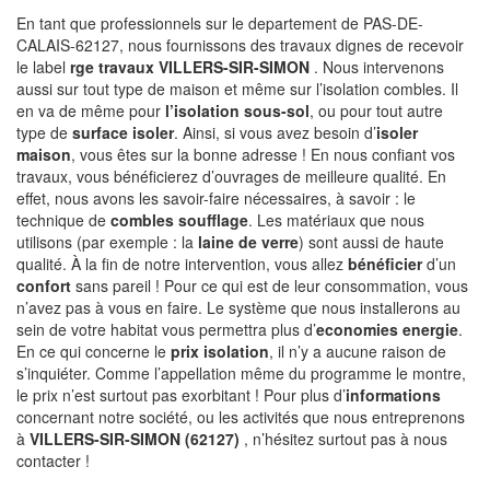
En tant que professionnels sur le departement de PAS-DE-
CALAIS-62127, nous fournissons des travaux dignes de recevoir
le label
rge travaux VILLERS-SIR-SIMON
. Nous intervenons
aussi sur tout type de maison et même sur l’isolation combles. Il
en va de même pour
l’isolation sous-sol
, ou pour tout autre
type de
surface isoler
. Ainsi, si vous avez besoin d’
isoler
maison
, vous êtes sur la bonne adresse ! En nous confiant vos
travaux, vous bénéficierez d’ouvrages de meilleure qualité. En
effet, nous avons les savoir-faire nécessaires, à savoir : le
technique de
combles soufflage
. Les matériaux que nous
utilisons (par exemple : la
laine de verre
) sont aussi de haute
qualité. À la fin de notre intervention, vous allez
bénéficier
d’un
confort
sans pareil ! Pour ce qui est de leur consommation, vous
n’avez pas à vous en faire. Le système que nous installerons au
sein de votre habitat vous permettra plus d’
economies energie
.
En ce qui concerne le
prix isolation
, il n’y a aucune raison de
s’inquiéter. Comme l’appellation même du programme le montre,
le prix n’est surtout pas exorbitant ! Pour plus d’
informations
concernant notre société, ou les activités que nous entreprenons
à
VILLERS-SIR-SIMON (62127)
, n’hésitez surtout pas à nous
contacter !