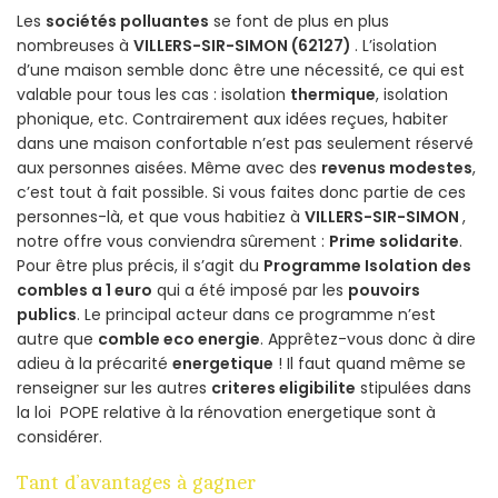
Les
sociétés polluantes
se font de plus en plus
nombreuses à
VILLERS-SIR-SIMON (62127)
. L’isolation
d’une maison semble donc être une nécessité, ce qui est
valable pour tous les cas : isolation
thermique
, isolation
phonique, etc. Contrairement aux idées reçues, habiter
dans une maison confortable n’est pas seulement réservé
aux personnes aisées. Même avec des
revenus modestes
,
c’est tout à fait possible. Si vous faites donc partie de ces
personnes-là, et que vous habitiez à
VILLERS-SIR-SIMON
,
notre offre vous conviendra sûrement :
Prime solidarite
.
Pour être plus précis, il s’agit du
Programme Isolation des
combles a 1 euro
qui a été imposé par les
pouvoirs
publics
. Le principal acteur dans ce programme n’est
autre que
comble eco energie
. Apprêtez-vous donc à dire
adieu à la précarité
energetique
! Il faut quand même se
renseigner sur les autres
criteres eligibilite
stipulées dans
la loi POPE relative à la rénovation energetique sont à
considérer.
Tant d’avantages à gagner