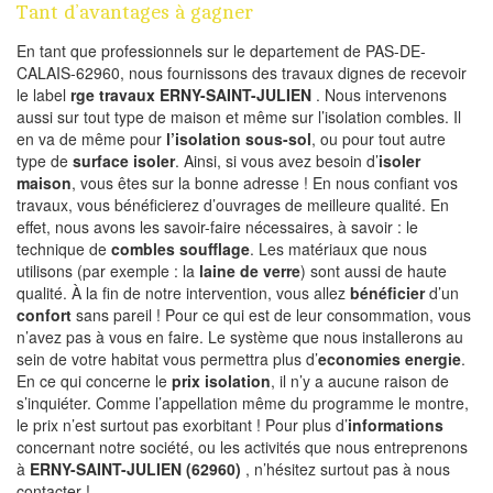
Tant d’avantages à gagner
En tant que professionnels sur le departement de PAS-DE-
CALAIS-62960, nous fournissons des travaux dignes de recevoir
le label
rge travaux ERNY-SAINT-JULIEN
. Nous intervenons
aussi sur tout type de maison et même sur l’isolation combles. Il
en va de même pour
l’isolation sous-sol
, ou pour tout autre
type de
surface isoler
. Ainsi, si vous avez besoin d’
isoler
maison
, vous êtes sur la bonne adresse ! En nous confiant vos
travaux, vous bénéficierez d’ouvrages de meilleure qualité. En
effet, nous avons les savoir-faire nécessaires, à savoir : le
technique de
combles soufflage
. Les matériaux que nous
utilisons (par exemple : la
laine de verre
) sont aussi de haute
qualité. À la fin de notre intervention, vous allez
bénéficier
d’un
confort
sans pareil ! Pour ce qui est de leur consommation, vous
n’avez pas à vous en faire. Le système que nous installerons au
sein de votre habitat vous permettra plus d’
economies energie
.
En ce qui concerne le
prix isolation
, il n’y a aucune raison de
s’inquiéter. Comme l’appellation même du programme le montre,
le prix n’est surtout pas exorbitant ! Pour plus d’
informations
concernant notre société, ou les activités que nous entreprenons
à
ERNY-SAINT-JULIEN (62960)
, n’hésitez surtout pas à nous
contacter !