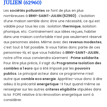
JULIEN (62960)
Les
sociétés polluantes
se font de plus en plus
nombreuses à
ERNY-SAINT-JULIEN (62960)
. L’isolation
d’une maison semble donc être une nécessité, ce qui est
valable pour tous les cas : isolation
thermique
, isolation
phonique, etc. Contrairement aux idées reçues, habiter
dans une maison confortable n’est pas seulement réservé
aux personnes aisées. Même avec des
revenus modestes
,
c’est tout à fait possible. Si vous faites donc partie de ces
personnes-là, et que vous habitiez à
ERNY-SAINT-JULIEN
,
notre offre vous conviendra sûrement :
Prime solidarite
.
Pour être plus précis, il s’agit du
Programme Isolation des
combles a 1 euro
qui a été imposé par les
pouvoirs
publics
. Le principal acteur dans ce programme n’est
autre que
comble eco energie
. Apprêtez-vous donc à dire
adieu à la précarité
energetique
! Il faut quand même se
renseigner sur les autres
criteres eligibilite
stipulées dans
la loi POPE relative à la rénovation energetique sont à
considérer.