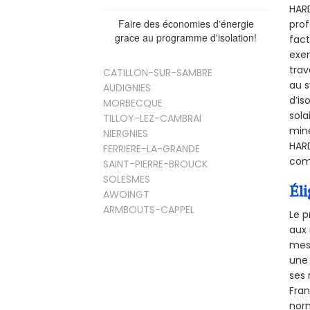
HARD
Faire des économies d'énergie
prof
grace au programme d'isolation!
fact
exem
trav
CATILLON-SUR-SAMBRE
au s
AUDIGNIES
d’is
MORBECQUE
sola
TILLOY-LEZ-CAMBRAI
miné
NIERGNIES
HARD
FERRIERE-LA-GRANDE
comb
SAINT-PIERRE-BROUCK
SOLESMES
Éli
AWOINGT
ARMBOUTS-CAPPEL
Le p
aux 
mesu
une 
ses 
Fra
norm