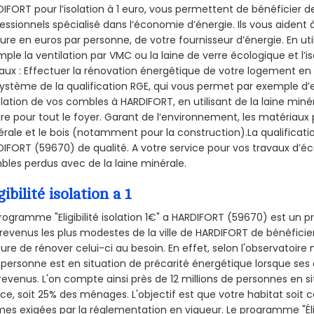
IFORT pour l’isolation à 1 euro, vous permettent de bénéficier d
essionnels spécialisé dans l’économie d’énergie. Ils vous aident à
ure en euros par personne, de votre fournisseur d’énergie. En uti
ple la ventilation par VMC ou la laine de verre écologique et l’
aux : Effectuer la rénovation énergétique de votre logement en 
ystème de la qualification RGE, qui vous permet par exemple d’
olation de vos combles à HARDIFORT, en utilisant de la laine min
ire pour tout le foyer. Garant de l’environnement, les matériaux p
rale et le bois (notamment pour la construction).La qualificati
IFORT (59670) de qualité. A votre service pour vos travaux d’
les perdus avec de la laine minérale.
gibilité isolation a 1
rogramme "Eligibilité isolation 1€" a HARDIFORT (59670) est un
revenus les plus modestes de la ville de HARDIFORT de bénéficier
re de rénover celui-ci au besoin. En effet, selon l'observatoire
personne est en situation de précarité énergétique lorsque se
revenus. L'on compte ainsi près de 12 millions de personnes en s
nce, soit 25% des ménages.
L'objectif est que votre habitat soit
es exigées par la réglementation en vigueur. Le programme "Éligi