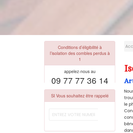
Acc
Conditions d’éligibilité à
l’isolation des combles perdus à
1
Is
appelez-nous au
09 77 77 36 14
Ar
Nous
SI Vous souhaitez être rappelé
trou
le p
Cons
cons
béné
dans