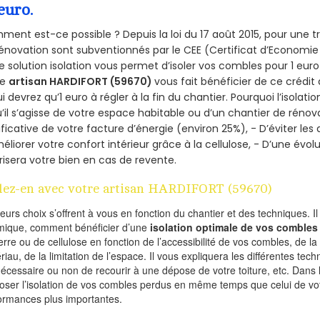
euro.
ent est-ce possible ? Depuis la loi du 17 août 2015, pour une tr
énovation sont subventionnés par le CEE (Certificat d’Economie
e solution isolation vous permet d’isoler vos combles pour 1 e
re
artisan HARDIFORT (59670)
vous fait bénéficier de ce crédit 
ui devrez qu’1 euro à régler à la fin du chantier. Pourquoi l’isolati
’il s’agisse de votre espace habitable ou d’un chantier de rénova
ificative de votre facture d’énergie (environ 25%), - D’éviter le
éliorer votre confort intérieur grâce à la cellulose, - D’une év
risera votre bien en cas de revente.
lez-en avec votre artisan HARDIFORT (59670)
ieurs choix s’offrent à vous en fonction du chantier et des techniques. I
mique, comment bénéficier d’une
isolation optimale de vos combles
erre ou de cellulose en fonction de l’accessibilité de vos combles, de l
riau, de la limitation de l’espace. Il vous expliquera les différentes techn
nécessaire ou non de recourir à une dépose de votre toiture, etc. Dans 
oser l’isolation de vos combles perdus en même temps que celui de vot
ormances plus importantes.