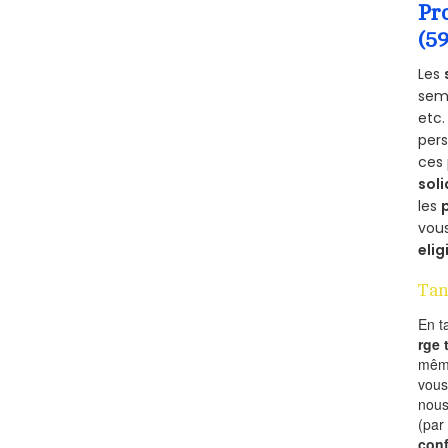
Pr
(5
Les
semb
etc.
per
ces 
soli
les
vous
elig
Tan
En t
rge
mêm
vous
nous
(par
conf