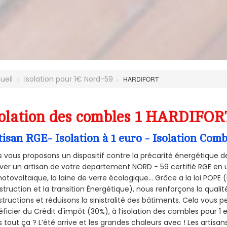
ueil
Isolation pour 1€ Nord-59
HARDIFORT
olation des combles 1 HARDIFORT
tisan RGE- Isolation à 1 euro - Isolation Co
 vous proposons un dispositif contre la précarité énergétique de
ver un artisan de votre departement NORD - 59 certifié RGE en u
hotovoltaïque, la laine de verre écologique... Grâce a la loi POPE
truction et la
transition Énergétique), nous renforçons la quali
tructions et réduisons la sinistralité des bâtiments. Cela vous 
ficier du Crédit d'impôt (30%), à l’isolation des combles pour 1 eu
 tout ça ? L’été arrive et les grandes chaleurs avec ! Les artisans