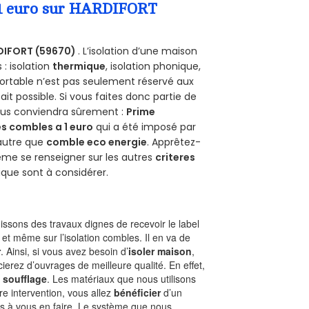
a 1 euro sur HARDIFORT
DIFORT (59670)
. L’isolation d’une maison
 : isolation
thermique
, isolation phonique,
ortable n’est pas seulement réservé aux
 fait possible. Si vous faites donc partie de
vous conviendra sûrement :
Prime
s combles a 1 euro
qui a été imposé par
 autre que
comble eco energie
. Apprêtez-
ême se renseigner sur les autres
criteres
ique sont à considérer.
ssons des travaux dignes de recevoir le label
et même sur l’isolation combles. Il en va de
r
. Ainsi, si vous avez besoin d’
isoler maison
,
ierez d’ouvrages de meilleure qualité. En effet,
 soufflage
. Les matériaux que nous utilisons
tre intervention, vous allez
bénéficier
d’un
as à vous en faire. Le système que nous