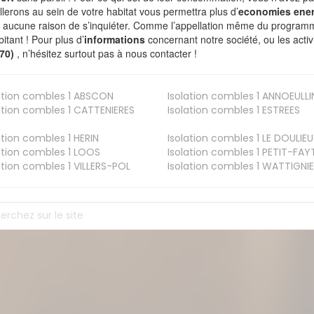
allerons au sein de votre habitat vous permettra plus d’
economies ener
a aucune raison de s’inquiéter. Comme l’appellation même du programme 
bitant ! Pour plus d’
informations
concernant notre société, ou les act
670)
, n’hésitez surtout pas à nous contacter !
ation combles 1
ABSCON
Isolation combles 1
ANNOEULLI
ation combles 1
CATTENIERES
Isolation combles 1
ESTREES
ation combles 1
HERIN
Isolation combles 1
LE DOULIEU
ation combles 1
LOOS
Isolation combles 1
PETIT-FAY
ation combles 1
VILLERS-POL
Isolation combles 1
WATTIGNIE