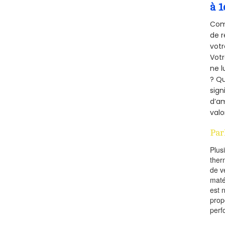
à 1
Comm
de r
votr
Vot
ne l
? Qu
sign
d’am
valo
Par
Plus
ther
de v
maté
est 
prop
perf