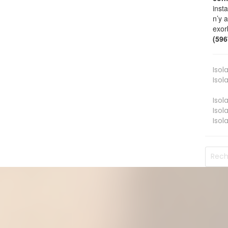
inst
n’y 
exor
(59
Isol
Isol
Isol
Isol
Isol