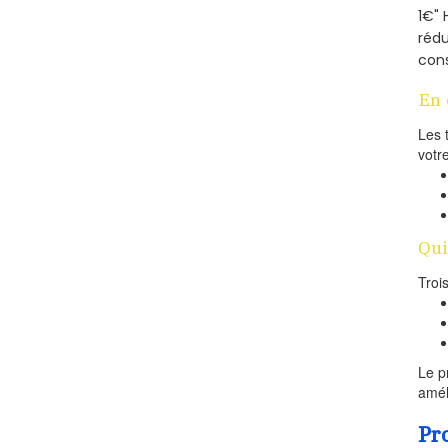
1€" 
rédu
cons
En 
Les 
votr
Qui
Troi
Le p
amél
Pr