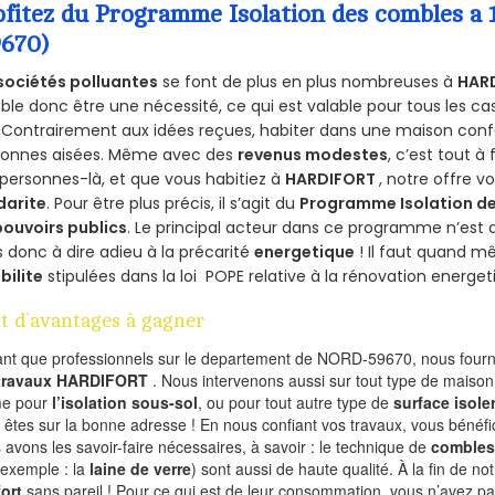
ofitez du Programme Isolation des combles 
9670)
sociétés polluantes
se font de plus en plus nombreuses à
HAR
le donc être une nécessité, ce qui est valable pour tous les cas
 Contrairement aux idées reçues, habiter dans une maison conf
sonnes aisées. Même avec des
revenus modestes
, c’est tout à
personnes-là, et que vous habitiez à
HARDIFORT
, notre offre 
darite
. Pour être plus précis, il s’agit du
Programme Isolation de
pouvoirs publics
. Le principal acteur dans ce programme n’est
 donc à dire adieu à la précarité
energetique
! Il faut quand m
ibilite
stipulées dans la loi POPE relative à la rénovation energet
t d’avantages à gagner
ant que professionnels sur le departement de NORD-59670, nous fourni
 travaux HARDIFORT
. Nous intervenons aussi sur tout type de maison 
e pour
l’isolation sous-sol
, ou pour tout autre type de
surface isole
 êtes sur la bonne adresse ! En nous confiant vos travaux, vous bénéfic
 avons les savoir-faire nécessaires, à savoir : le technique de
combles
 exemple : la
laine de verre
) sont aussi de haute qualité. À la fin de no
ort
sans pareil ! Pour ce qui est de leur consommation, vous n’avez p