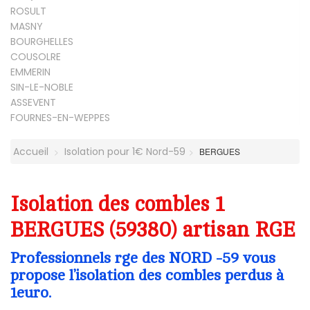
ROSULT
MASNY
BOURGHELLES
COUSOLRE
EMMERIN
SIN-LE-NOBLE
ASSEVENT
FOURNES-EN-WEPPES
Accueil
Isolation pour 1€ Nord-59
BERGUES
Isolation des combles 1
BERGUES (59380) artisan RGE
Professionnels rge des NORD -59 vous
propose l’isolation des combles perdus à
1euro.