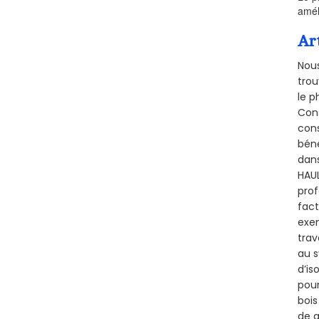
amél
Ar
Nous
trou
le p
Cons
cons
béné
dans
HAUL
prof
fact
exem
trav
au s
d’is
pour
bois
de q