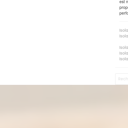
est 
prop
perf
Isol
Isol
Isol
Isol
Isol