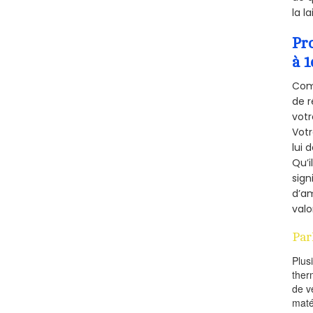
la l
Pr
à 1
Comm
de r
votr
Vot
lui 
Qu’i
sign
d’am
valo
Par
Plus
ther
de v
maté