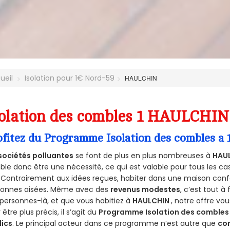
ueil
Isolation pour 1€ Nord-59
HAULCHIN
olation des combles 1 HAULCHIN 
ofitez du Programme Isolation des combles a
sociétés polluantes
se font de plus en plus nombreuses à
HAUL
le donc être une nécessité, ce qui est valable pour tous les cas
 Contrairement aux idées reçues, habiter dans une maison conf
sonnes aisées. Même avec des
revenus modestes
, c’est tout à
personnes-là, et que vous habitiez à
HAULCHIN
, notre offre v
 être plus précis, il s’agit du
Programme Isolation des combles 
lics
. Le principal acteur dans ce programme n’est autre que
co