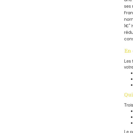
ses 
Fra
norm
1€" 
rédu
cons
En 
Les 
votr
Qui
Troi
Le p