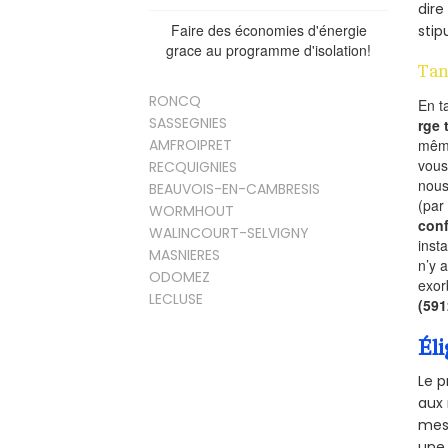
dire
Faire des économies d'énergie
stip
grace au programme d'isolation!
Tan
RONCQ
En t
SASSEGNIES
rge
mêm
AMFROIPRET
vous
RECQUIGNIES
nous
BEAUVOIS-EN-CAMBRESIS
(par
WORMHOUT
conf
WALINCOURT-SELVIGNY
inst
MASNIERES
n’y 
ODOMEZ
exor
LECLUSE
(59
Éli
Le p
aux 
mesu
une 