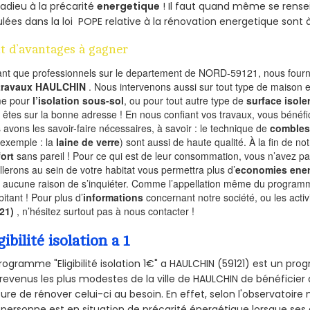
 adieu à la précarité
energetique
! Il faut quand même se rensei
ulées dans la loi POPE relative à la rénovation energetique sont 
t d’avantages à gagner
ant que professionnels sur le departement de NORD-59121, nous fourni
 travaux HAULCHIN
. Nous intervenons aussi sur tout type de maison e
e pour
l’isolation sous-sol
, ou pour tout autre type de
surface isole
 êtes sur la bonne adresse ! En nous confiant vos travaux, vous bénéfic
 avons les savoir-faire nécessaires, à savoir : le technique de
combles
 exemple : la
laine de verre
) sont aussi de haute qualité. À la fin de no
ort
sans pareil ! Pour ce qui est de leur consommation, vous n’avez p
allerons au sein de votre habitat vous permettra plus d’
economies ener
a aucune raison de s’inquiéter. Comme l’appellation même du programme 
bitant ! Pour plus d’
informations
concernant notre société, ou les act
121)
, n’hésitez surtout pas à nous contacter !
gibilité isolation a 1
rogramme "Eligibilité isolation 1€" a HAULCHIN (59121) est un p
revenus les plus modestes de la ville de HAULCHIN de bénéficier 
re de rénover celui-ci au besoin. En effet, selon l'observatoire
personne est en situation de précarité énergétique lorsque se