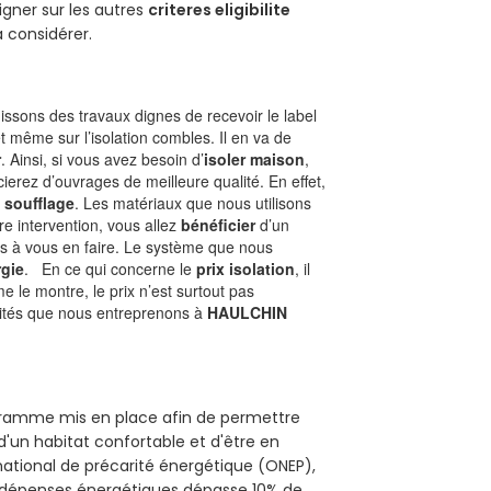
gner sur les autres
criteres eligibilite
à considérer.
ssons des travaux dignes de recevoir le label
t même sur l’isolation combles. Il en va de
r
. Ainsi, si vous avez besoin d’
isoler maison
,
ierez d’ouvrages de meilleure qualité. En effet,
 soufflage
. Les matériaux que nous utilisons
tre intervention, vous allez
bénéficier
d’un
as à vous en faire. Le système que nous
gie
. En ce qui concerne le
prix isolation
, il
le montre, le prix n’est surtout pas
ivités que nous entreprenons à
HAULCHIN
rogramme mis en place afin de permettre
d'un habitat confortable et d'être en
 national de précarité énergétique (ONEP),
s dépenses énergétiques dépasse 10% de