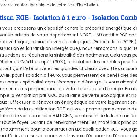
iorer le confort thermique de votre lieu d'habitation.
tisan RGE- Isolation à 1 euro - Isolation Co
 vous proposons un dispositif contre la précarité énergétique de
ver un artisan de votre departement NORD - 59 certifié RGE en u
hotovoltaïque, la laine de verre écologique... Grâce a la loi POPE
truction et la
transition Énergétique), nous renforçons la quali
tructions et réduisons la sinistralité des bâtiments. Cela vous 
ficier du Crédit d'impôt (30%), à l’isolation des combles pour 1 eu
 tout ça ? L’été arrive et les grandes chaleurs avec ! Les artisans
CHIN pour l’isolation à 1 euro, vous permettent de bénéficier de
essionnels spécialisé dans l’économie d’énergie. Ils vous aident à
ure en euros par personne, de votre fournisseur d’énergie. En uti
ple la ventilation par VMC ou la laine de verre écologique et l’
aux : Effectuer la rénovation énergétique de votre logement en 
ystème de la qualification RGE, qui vous permet par exemple d’
olation de vos combles à HAULCHIN, en utilisant de la laine minér
 tout le foyer. Garant de l’environnement, les matériaux principal
 (notamment pour la construction).La qualification RGE, vous ga
ualité. A votre service pour vos travaux d’économie d’énergie