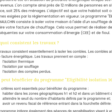
revenus. L'on compte ainsi près de 12 millions de personnes en s
nce, soit 25% des ménages.
L'objectif est que votre habitat soit
es exigées par la réglementation en vigueur. Le programme "Éligi
HAULCHIN consiste à isoler votre maison à l'aide d'un soufflage de
ire votre facture de chauffage. Cela vous permet de réaliser 
équentes sur votre consommation d'énergie (CEE) et de fioul.
quoi consistent les travaux ?
travaux consistent essentiellement à isoler les combles. Les combles 
e facture énergétique. Les travaux prennent en compte :
l'isolation thermique
l'isolation par soufflage
l'isolation des comptes perdus.
 peut bénéficier du programme "Eligibilité isolation 
s critères sont essentiels pour bénéficier du programme :
habiter dans les zones géographiques h1 et h2 et dans un bâtiment d
atteindre le seuil du nombre d'habitants définis par le programme et;
avoir un revenu fiscal de référence entrant dans la fourchette définie p
rogramme intègre également des séances de sensibilisation visant à vo