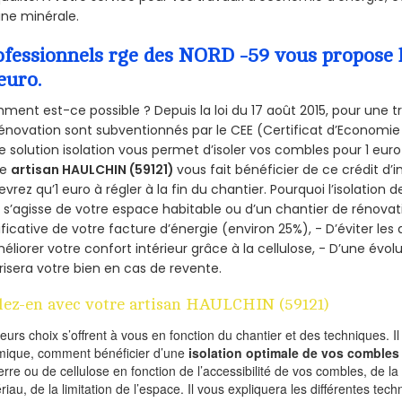
aine minérale.
ofessionnels rge des NORD -59 vous propose l
euro.
ent est-ce possible ? Depuis la loi du 17 août 2015, pour une tr
énovation sont subventionnés par le CEE (Certificat d’Economie
e solution isolation vous permet d’isoler vos combles pour 1 e
re
artisan HAULCHIN (59121)
vous fait bénéficier de ce crédit d’
devrez qu’1 euro à régler à la fin du chantier. Pourquoi l’isolation 
l s’agisse de votre espace habitable ou d’un chantier de rénovati
ificative de votre facture d’énergie (environ 25%), - D’éviter le
éliorer votre confort intérieur grâce à la cellulose, - D’une év
risera votre bien en cas de revente.
lez-en avec votre artisan HAULCHIN (59121)
ieurs choix s’offrent à vous en fonction du chantier et des techniques. I
mique, comment bénéficier d’une
isolation optimale de vos combles
erre ou de cellulose en fonction de l’accessibilité de vos combles, de l
riau, de la limitation de l’espace. Il vous expliquera les différentes techn