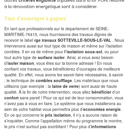
autres
criteres eligibilite
stipulées dans la loi POPE relative
à la rénovation energetique sont à considérer.
Tant d’avantages à gagner
En tant que professionnels sur le departement de SEINE-
MARITIME-76410, nous fournissons des travaux dignes de
recevoir le label
rge travaux SOTTEVILLE-SOUS-LE-VAL
. Nous
intervenons aussi sur tout type de maison et même sur l’isolation
combles. Il en va de même pour
l’isolation sous-sol
, ou pour
tout autre type de
surface isoler
. Ainsi, si vous avez besoin
d’
isoler maison
, vous êtes sur la bonne adresse ! En nous
confiant vos travaux, vous bénéficierez d’ouvrages de meilleure
qualité. En effet, nous avons les savoir-faire nécessaires, à savoir
: le technique de
combles soufflage
. Les matériaux que nous
utilisons (par exemple : la
laine de verre
) sont aussi de haute
qualité. À la fin de notre intervention, vous allez
bénéficier
d’un
confort
sans pareil ! Pour ce qui est de leur consommation, vous
n’avez pas à vous en faire. Le système que nous installerons au
sein de votre habitat vous permettra plus d’
economies energie
.
En ce qui concerne le
prix isolation
, il n’y a aucune raison de
s’inquiéter. Comme l’appellation même du programme le montre,
le prix n’est surtout pas exorbitant ! Pour plus d’
informations