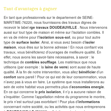
Tant d’avantages à gagner
En tant que professionnels sur le departement de SEINE-
MARITIME-76220, nous fournissons des travaux dignes de
recevoir le label
rge travaux DOUDEAUVILLE
. Nous intervenons
aussi sur tout type de maison et même sur l’isolation combles. Il
en va de même pour
l’isolation sous-sol
, ou pour tout autre
type de
surface isoler
. Ainsi, si vous avez besoin d’
isoler
maison
, vous êtes sur la bonne adresse ! En nous confiant vos
travaux, vous bénéficierez d’ouvrages de meilleure qualité. En
effet, nous avons les savoir-faire nécessaires, à savoir : le
technique de
combles soufflage
. Les matériaux que nous
utilisons (par exemple : la
laine de verre
) sont aussi de haute
qualité. À la fin de notre intervention, vous allez
bénéficier
d’un
confort
sans pareil ! Pour ce qui est de leur consommation, vous
n’avez pas à vous en faire. Le système que nous installerons au
sein de votre habitat vous permettra plus d’
economies energie
.
En ce qui concerne le
prix isolation
, il n’y a aucune raison de
s’inquiéter. Comme l’appellation même du programme le montre,
le prix n’est surtout pas exorbitant ! Pour plus d’
informations
concernant notre société, ou les activités que nous entreprenons