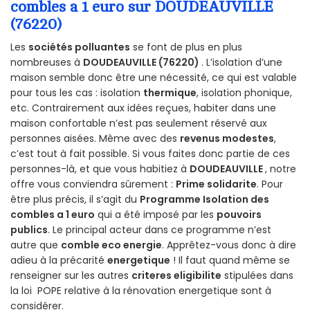
combles a 1 euro sur DOUDEAUVILLE
(76220)
Les
sociétés polluantes
se font de plus en plus
nombreuses à
DOUDEAUVILLE (76220)
. L’isolation d’une
maison semble donc être une nécessité, ce qui est valable
pour tous les cas : isolation
thermique
, isolation phonique,
etc. Contrairement aux idées reçues, habiter dans une
maison confortable n’est pas seulement réservé aux
personnes aisées. Même avec des
revenus modestes
,
c’est tout à fait possible. Si vous faites donc partie de ces
personnes-là, et que vous habitiez à
DOUDEAUVILLE
, notre
offre vous conviendra sûrement :
Prime solidarite
. Pour
être plus précis, il s’agit du
Programme Isolation des
combles a 1 euro
qui a été imposé par les
pouvoirs
publics
. Le principal acteur dans ce programme n’est
autre que
comble eco energie
. Apprêtez-vous donc à dire
adieu à la précarité
energetique
! Il faut quand même se
renseigner sur les autres
criteres eligibilite
stipulées dans
la loi POPE relative à la rénovation energetique sont à
considérer.