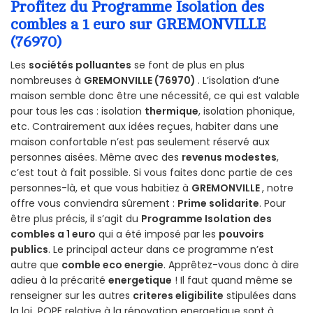
Profitez du Programme Isolation des
combles a 1 euro sur GREMONVILLE
(76970)
Les
sociétés polluantes
se font de plus en plus
nombreuses à
GREMONVILLE (76970)
. L’isolation d’une
maison semble donc être une nécessité, ce qui est valable
pour tous les cas : isolation
thermique
, isolation phonique,
etc. Contrairement aux idées reçues, habiter dans une
maison confortable n’est pas seulement réservé aux
personnes aisées. Même avec des
revenus modestes
,
c’est tout à fait possible. Si vous faites donc partie de ces
personnes-là, et que vous habitiez à
GREMONVILLE
, notre
offre vous conviendra sûrement :
Prime solidarite
. Pour
être plus précis, il s’agit du
Programme Isolation des
combles a 1 euro
qui a été imposé par les
pouvoirs
publics
. Le principal acteur dans ce programme n’est
autre que
comble eco energie
. Apprêtez-vous donc à dire
adieu à la précarité
energetique
! Il faut quand même se
renseigner sur les autres
criteres eligibilite
stipulées dans
la loi POPE relative à la rénovation energetique sont à