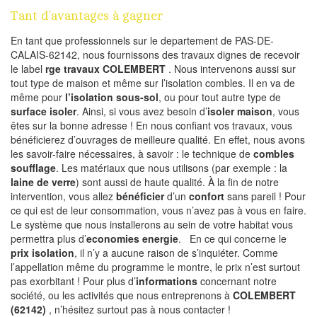
Tant d’avantages à gagner
En tant que professionnels sur le departement de PAS-DE-
CALAIS-62142, nous fournissons des travaux dignes de recevoir
le label
rge travaux COLEMBERT
. Nous intervenons aussi sur
tout type de maison et même sur l’isolation combles. Il en va de
même pour
l’isolation sous-sol
, ou pour tout autre type de
surface isoler
. Ainsi, si vous avez besoin d’
isoler maison
, vous
êtes sur la bonne adresse ! En nous confiant vos travaux, vous
bénéficierez d’ouvrages de meilleure qualité. En effet, nous avons
les savoir-faire nécessaires, à savoir : le technique de
combles
soufflage
. Les matériaux que nous utilisons (par exemple : la
laine de verre
) sont aussi de haute qualité. À la fin de notre
intervention, vous allez
bénéficier
d’un
confort
sans pareil ! Pour
ce qui est de leur consommation, vous n’avez pas à vous en faire.
Le système que nous installerons au sein de votre habitat vous
permettra plus d’
economies energie
. En ce qui concerne le
prix isolation
, il n’y a aucune raison de s’inquiéter. Comme
l’appellation même du programme le montre, le prix n’est surtout
pas exorbitant ! Pour plus d’
informations
concernant notre
société, ou les activités que nous entreprenons à
COLEMBERT
(62142)
, n’hésitez surtout pas à nous contacter !