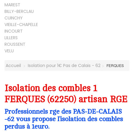
MAREST
BILLY-BERCLAU
CUINCHY
VIEILLE-CHAPELLE
INCOURT
LILLERS
ROUSSENT
VELU
Accueil
Isolation pour 1€ Pas de Calais - 62
FERQUES
Isolation des combles 1
FERQUES (62250) artisan RGE
Professionnels rge des PAS-DE-CALAIS
-62 vous propose l’isolation des combles
perdus à 1euro.