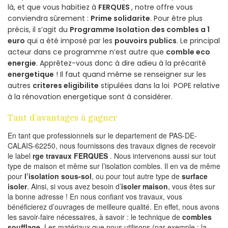
là, et que vous habitiez à
FERQUES
, notre offre vous
conviendra sûrement :
Prime solidarite
. Pour être plus
précis, il s’agit du
Programme Isolation des combles a 1
euro
qui a été imposé par les
pouvoirs publics
. Le principal
acteur dans ce programme n’est autre que
comble eco
energie
. Apprêtez-vous donc à dire adieu à la précarité
energetique
! Il faut quand même se renseigner sur les
autres
criteres eligibilite
stipulées dans la loi POPE relative
à la rénovation energetique sont à considérer.
Tant d’avantages à gagner
En tant que professionnels sur le departement de PAS-DE-
CALAIS-62250, nous fournissons des travaux dignes de recevoir
le label
rge travaux FERQUES
. Nous intervenons aussi sur tout
type de maison et même sur l’isolation combles. Il en va de même
pour
l’isolation sous-sol
, ou pour tout autre type de
surface
isoler
. Ainsi, si vous avez besoin d’
isoler maison
, vous êtes sur
la bonne adresse ! En nous confiant vos travaux, vous
bénéficierez d’ouvrages de meilleure qualité. En effet, nous avons
les savoir-faire nécessaires, à savoir : le technique de
combles
soufflage
. Les matériaux que nous utilisons (par exemple : la