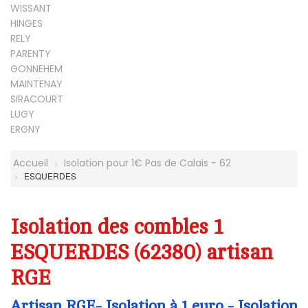
WISSANT
HINGES
RELY
PARENTY
GONNEHEM
MAINTENAY
SIRACOURT
LUGY
ERGNY
Accueil
Isolation pour 1€ Pas de Calais - 62
ESQUERDES
Isolation des combles 1
ESQUERDES (62380) artisan
RGE
Artisan RGE- Isolation à 1 euro - Isolation