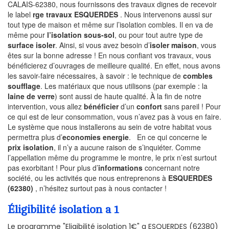
CALAIS-62380, nous fournissons des travaux dignes de recevoir
le label
rge travaux ESQUERDES
. Nous intervenons aussi sur
tout type de maison et même sur l’isolation combles. Il en va de
même pour
l’isolation sous-sol
, ou pour tout autre type de
surface isoler
. Ainsi, si vous avez besoin d’
isoler maison
, vous
êtes sur la bonne adresse ! En nous confiant vos travaux, vous
bénéficierez d’ouvrages de meilleure qualité. En effet, nous avons
les savoir-faire nécessaires, à savoir : le technique de
combles
soufflage
. Les matériaux que nous utilisons (par exemple : la
laine de verre
) sont aussi de haute qualité. À la fin de notre
intervention, vous allez
bénéficier
d’un
confort
sans pareil ! Pour
ce qui est de leur consommation, vous n’avez pas à vous en faire.
Le système que nous installerons au sein de votre habitat vous
permettra plus d’
economies energie
. En ce qui concerne le
prix isolation
, il n’y a aucune raison de s’inquiéter. Comme
l’appellation même du programme le montre, le prix n’est surtout
pas exorbitant ! Pour plus d’
informations
concernant notre
société, ou les activités que nous entreprenons à
ESQUERDES
(62380)
, n’hésitez surtout pas à nous contacter !
Éligibilité isolation a 1
Le programme "Eligibilité isolation 1€" a ESQUERDES (62380)