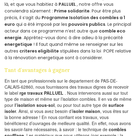
là, et que vous habitiez à
PALLUEL
, notre offre vous
conviendra sûrement :
Prime solidarite
. Pour être plus
précis, il s’agit du
Programme Isolation des combles a 1
euro
qui a été imposé par les
pouvoirs publics
. Le principal
acteur dans ce programme n’est autre que
comble eco
energie
. Apprêtez-vous donc à dire adieu à la précarité
energetique
! Il faut quand même se renseigner sur les
autres
criteres eligibilite
stipulées dans la loi POPE relative
à la rénovation energetique sont à considérer.
Tant d’avantages à gagner
En tant que professionnels sur le departement de PAS-DE-
CALAIS-62860, nous fournissons des travaux dignes de recevoir
le label
rge travaux PALLUEL
. Nous intervenons aussi sur tout
type de maison et même sur l’isolation combles. Il en va de même
pour
l’isolation sous-sol
, ou pour tout autre type de
surface
isoler
. Ainsi, si vous avez besoin d’
isoler maison
, vous êtes sur
la bonne adresse ! En nous confiant vos travaux, vous
bénéficierez d’ouvrages de meilleure qualité. En effet, nous avons
les savoir-faire nécessaires, à savoir : le technique de
combles
soufflage
. Les matériaux que nous utilisons (par exemple : la