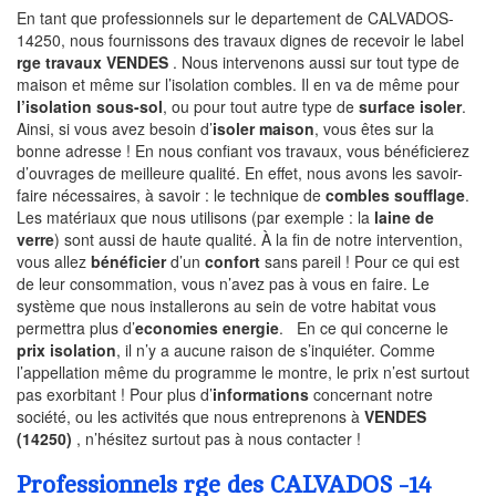
En tant que professionnels sur le departement de CALVADOS-
14250, nous fournissons des travaux dignes de recevoir le label
rge travaux VENDES
. Nous intervenons aussi sur tout type de
maison et même sur l’isolation combles. Il en va de même pour
l’isolation sous-sol
, ou pour tout autre type de
surface isoler
.
Ainsi, si vous avez besoin d’
isoler maison
, vous êtes sur la
bonne adresse ! En nous confiant vos travaux, vous bénéficierez
d’ouvrages de meilleure qualité. En effet, nous avons les savoir-
faire nécessaires, à savoir : le technique de
combles soufflage
.
Les matériaux que nous utilisons (par exemple : la
laine de
verre
) sont aussi de haute qualité. À la fin de notre intervention,
vous allez
bénéficier
d’un
confort
sans pareil ! Pour ce qui est
de leur consommation, vous n’avez pas à vous en faire. Le
système que nous installerons au sein de votre habitat vous
permettra plus d’
economies energie
. En ce qui concerne le
prix isolation
, il n’y a aucune raison de s’inquiéter. Comme
l’appellation même du programme le montre, le prix n’est surtout
pas exorbitant ! Pour plus d’
informations
concernant notre
société, ou les activités que nous entreprenons à
VENDES
(14250)
, n’hésitez surtout pas à nous contacter !
Professionnels rge des CALVADOS -14