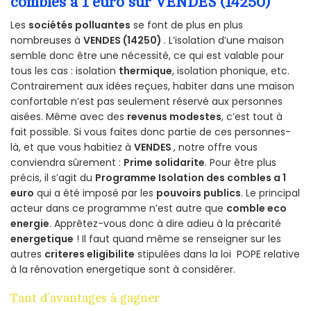
combles a 1 euro sur VENDES (14250)
Les
sociétés polluantes
se font de plus en plus
nombreuses à
VENDES (14250)
. L’isolation d’une maison
semble donc être une nécessité, ce qui est valable pour
tous les cas : isolation
thermique
, isolation phonique, etc.
Contrairement aux idées reçues, habiter dans une maison
confortable n’est pas seulement réservé aux personnes
aisées. Même avec des
revenus modestes
, c’est tout à
fait possible. Si vous faites donc partie de ces personnes-
là, et que vous habitiez à
VENDES
, notre offre vous
conviendra sûrement :
Prime solidarite
. Pour être plus
précis, il s’agit du
Programme Isolation des combles a 1
euro
qui a été imposé par les
pouvoirs publics
. Le principal
acteur dans ce programme n’est autre que
comble eco
energie
. Apprêtez-vous donc à dire adieu à la précarité
energetique
! Il faut quand même se renseigner sur les
autres
criteres eligibilite
stipulées dans la loi POPE relative
à la rénovation energetique sont à considérer.
Tant d’avantages à gagner