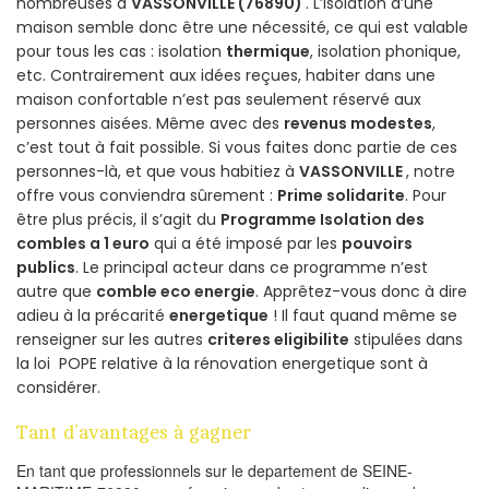
nombreuses à
VASSONVILLE (76890)
. L’isolation d’une
maison semble donc être une nécessité, ce qui est valable
pour tous les cas : isolation
thermique
, isolation phonique,
etc. Contrairement aux idées reçues, habiter dans une
maison confortable n’est pas seulement réservé aux
personnes aisées. Même avec des
revenus modestes
,
c’est tout à fait possible. Si vous faites donc partie de ces
personnes-là, et que vous habitiez à
VASSONVILLE
, notre
offre vous conviendra sûrement :
Prime solidarite
. Pour
être plus précis, il s’agit du
Programme Isolation des
combles a 1 euro
qui a été imposé par les
pouvoirs
publics
. Le principal acteur dans ce programme n’est
autre que
comble eco energie
. Apprêtez-vous donc à dire
adieu à la précarité
energetique
! Il faut quand même se
renseigner sur les autres
criteres eligibilite
stipulées dans
la loi POPE relative à la rénovation energetique sont à
considérer.
Tant d’avantages à gagner
En tant que professionnels sur le departement de SEINE-