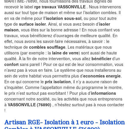
MARITIME-76890, nous fournissons des travaux dignes de
recevoir le label
rge travaux VASSONVILLE
. Nous intervenons
aussi sur tout type de maison et même sur l’isolation combles. Il
en va de même pour
l’isolation sous-sol
, ou pour tout autre
type de
surface isoler
. Ainsi, si vous avez besoin d’
isoler
maison
, vous êtes sur la bonne adresse ! En nous confiant vos
travaux, vous bénéficierez d’ouvrages de meilleure qualité. En
effet, nous avons les savoir-faire nécessaires, à savoir : le
technique de
combles soufflage
. Les matériaux que nous
utilisons (par exemple : la
laine de verre
) sont aussi de haute
qualité. À la fin de notre intervention, vous allez
bénéficier
d’un
confort
sans pareil ! Pour ce qui est de leur consommation, vous
n’avez pas à vous en faire. Le système que nous installerons au
sein de votre habitat vous permettra plus d’
economies energie
.
En ce qui concerne le
prix isolation
, il n’y a aucune raison de
s’inquiéter. Comme l’appellation même du programme le montre,
le prix n’est surtout pas exorbitant ! Pour plus d’
informations
concernant notre société, ou les activités que nous entreprenons
à
VASSONVILLE (76890)
, n’hésitez surtout pas à nous contacter
!
Artisan RGE- Isolation à 1 euro - Isolation