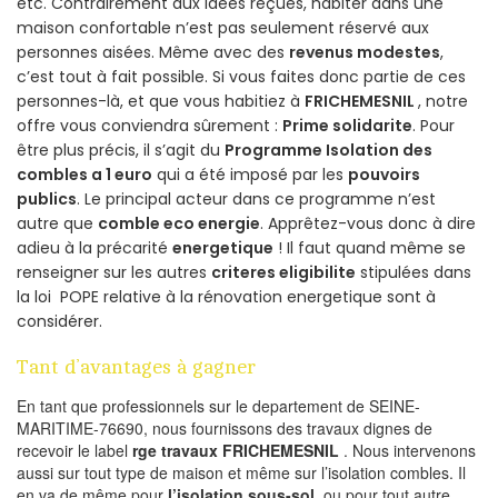
etc. Contrairement aux idées reçues, habiter dans une
maison confortable n’est pas seulement réservé aux
personnes aisées. Même avec des
revenus modestes
,
c’est tout à fait possible. Si vous faites donc partie de ces
personnes-là, et que vous habitiez à
FRICHEMESNIL
, notre
offre vous conviendra sûrement :
Prime solidarite
. Pour
être plus précis, il s’agit du
Programme Isolation des
combles a 1 euro
qui a été imposé par les
pouvoirs
publics
. Le principal acteur dans ce programme n’est
autre que
comble eco energie
. Apprêtez-vous donc à dire
adieu à la précarité
energetique
! Il faut quand même se
renseigner sur les autres
criteres eligibilite
stipulées dans
la loi POPE relative à la rénovation energetique sont à
considérer.
Tant d’avantages à gagner
En tant que professionnels sur le departement de SEINE-
MARITIME-76690, nous fournissons des travaux dignes de
recevoir le label
rge travaux FRICHEMESNIL
. Nous intervenons
aussi sur tout type de maison et même sur l’isolation combles. Il
en va de même pour
l’isolation sous-sol
, ou pour tout autre