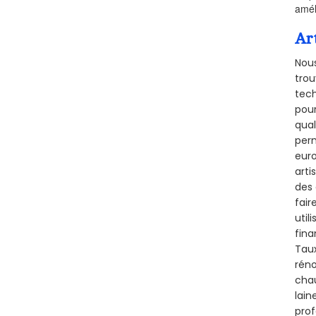
amél
Ar
Nous
trou
tech
pour
qual
perm
euro
arti
des 
fair
util
fina
Taux
réno
chau
lain
prof