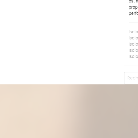
est 
prop
perf
Isol
Isol
Isol
Isol
Isol