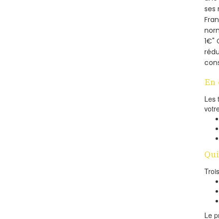
ses 
Fra
norm
1€" 
rédu
cons
En 
Les 
votr
Qui
Troi
Le p