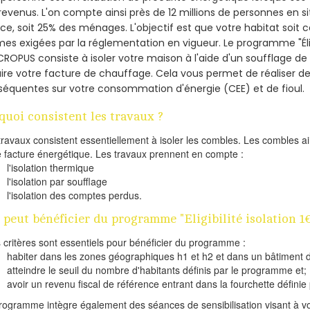
revenus. L'on compte ainsi près de 12 millions de personnes en s
nce, soit 25% des ménages.
L'objectif est que votre habitat soit
es exigées par la réglementation en vigueur. Le programme "Éligi
CROPUS consiste à isoler votre maison à l'aide d'un soufflage de 
ire votre facture de chauffage. Cela vous permet de réaliser 
équentes sur votre consommation d'énergie (CEE) et de fioul.
quoi consistent les travaux ?
travaux consistent essentiellement à isoler les combles. Les combles 
e facture énergétique. Les travaux prennent en compte :
l'isolation thermique
l'isolation par soufflage
l'isolation des comptes perdus.
 peut bénéficier du programme "Eligibilité isolation 1
s critères sont essentiels pour bénéficier du programme :
habiter dans les zones géographiques h1 et h2 et dans un bâtiment d
atteindre le seuil du nombre d'habitants définis par le programme et;
avoir un revenu fiscal de référence entrant dans la fourchette définie p
rogramme intègre également des séances de sensibilisation visant à vo