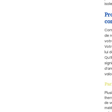
isol
Pr
co
Comm
de r
votr
Vot
lui 
Qu’i
sign
d’am
valo
Par
Plus
ther
de v
maté