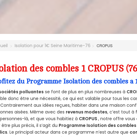
ueil
Isolation pour 1€ Seine Maritime-76
CROPUS
olation des combles 1 CROPUS (7
ofitez du Programme Isolation des combles a
sociétés polluantes
se font de plus en plus nombreuses à
CRO
le donc être une nécessité, ce qui est valable pour tous les cas
 Contrairement aux idées reçues, habiter dans une maison conf
sonnes aisées. Même avec des
revenus modestes
, c’est tout à
personnes-là, et que vous habitiez à
CROPUS
, notre offre vou
 être plus précis, il s’agit du
Programme Isolation des combles 
lics
. Le principal acteur dans ce programme n’est autre que
co