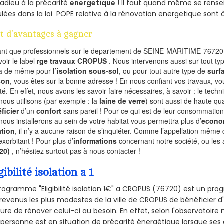
 adieu à la précarité
energetique
! Il faut quand même se rensei
ulées dans la loi POPE relative à la rénovation energetique sont 
t d’avantages à gagner
ant que professionnels sur le departement de SEINE-MARITIME-76720,
voir le label
rge travaux CROPUS
. Nous intervenons aussi sur tout ty
va de même pour
l’isolation sous-sol
, ou pour tout autre type de
surf
son
, vous êtes sur la bonne adresse ! En nous confiant vos travaux, v
ité. En effet, nous avons les savoir-faire nécessaires, à savoir : le tech
nous utilisons (par exemple : la
laine de verre
) sont aussi de haute qual
ficier
d’un
confort
sans pareil ! Pour ce qui est de leur consommation
nous installerons au sein de votre habitat vous permettra plus d’
econo
ation
, il n’y a aucune raison de s’inquiéter. Comme l’appellation même 
exorbitant ! Pour plus d’
informations
concernant notre société, ou les
720)
, n’hésitez surtout pas à nous contacter !
gibilité isolation a 1
rogramme "Eligibilité isolation 1€" a CROPUS (76720) est un p
revenus les plus modestes de la ville de CROPUS de bénéficier d
re de rénover celui-ci au besoin. En effet, selon l'observatoire
personne est en situation de précarité énergétique lorsque se