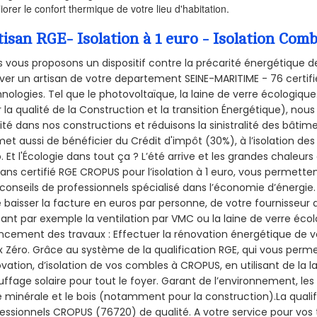
iorer le confort thermique de votre lieu d'habitation.
tisan RGE- Isolation à 1 euro - Isolation Co
 vous proposons un dispositif contre la précarité énergétique de
ver un artisan de votre departement SEINE-MARITIME - 76 certifié
nologies. Tel que le photovoltaïque, la laine de verre écologiqu
 la qualité de la Construction et la
transition Énergétique), nous
ité dans nos constructions et réduisons la sinistralité des bâtim
et aussi de bénéficier du Crédit d'impôt (30%), à l’isolation de
. Et l'Écologie dans tout ça ? L’été arrive et les grandes chaleurs
sans certifié RGE CROPUS pour l’isolation à 1 euro, vous permette
conseils de professionnels spécialisé dans l’économie d’énergie. 
e baisser la facture en euros par personne, de votre fournisseur 
isant par exemple la ventilation par VMC ou la laine de verre écol
ncement des travaux : Effectuer la rénovation énergétique de v
 Zéro. Grâce au système de la qualification RGE, qui vous perm
vation, d’isolation de vos combles à CROPUS, en utilisant de la l
ffage solaire pour tout le foyer. Garant de l’environnement, les 
e minérale et le bois (notamment pour la construction).La qualif
essionnels CROPUS (76720) de qualité. A votre service pour v