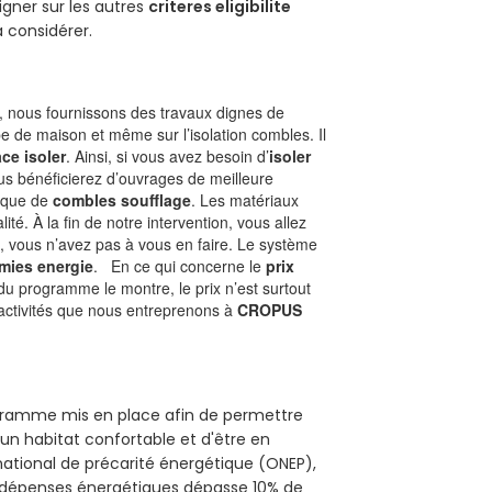
gner sur les autres
criteres eligibilite
à considérer.
 nous fournissons des travaux dignes de
pe de maison et même sur l’isolation combles. Il
ace isoler
. Ainsi, si vous avez besoin d’
isoler
ous bénéficierez d’ouvrages de meilleure
nique de
combles soufflage
. Les matériaux
ité. À la fin de notre intervention, vous allez
, vous n’avez pas à vous en faire. Le système
mies energie
. En ce qui concerne le
prix
du programme le montre, le prix n’est surtout
 activités que nous entreprenons à
CROPUS
rogramme mis en place afin de permettre
'un habitat confortable et d'être en
 national de précarité énergétique (ONEP),
s dépenses énergétiques dépasse 10% de