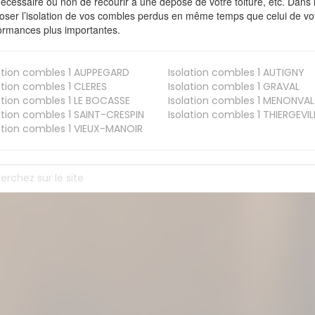
nécessaire ou non de recourir à une dépose de votre toiture, etc. Dans 
oser l’isolation de vos combles perdus en même temps que celui de vot
ormances plus importantes.
ation combles 1
AUPPEGARD
Isolation combles 1
AUTIGNY
ation combles 1
CLERES
Isolation combles 1
GRAVAL
ation combles 1
LE BOCASSE
Isolation combles 1
MENONVAL
ation combles 1
SAINT-CRESPIN
Isolation combles 1
THIERGEVIL
ation combles 1
VIEUX-MANOIR