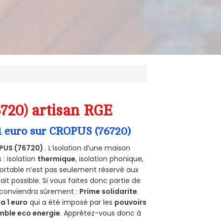
6720) artisan RGE
 1 euro sur CROPUS (76720)
PUS (76720)
. L’isolation d’une maison
 : isolation
thermique
, isolation phonique,
ortable n’est pas seulement réservé aux
 fait possible. Si vous faites donc partie de
s conviendra sûrement :
Prime solidarite
.
a 1 euro
qui a été imposé par les
pouvoirs
mble eco energie
. Apprêtez-vous donc à