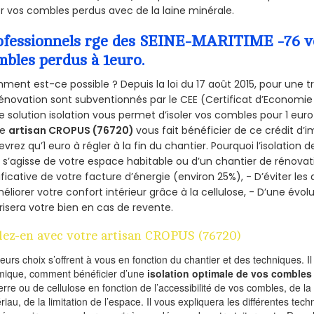
er vos combles perdus avec de la laine minérale.
ofessionnels rge des SEINE-MARITIME -76 vou
mbles perdus à 1euro.
ent est-ce possible ? Depuis la loi du 17 août 2015, pour une tr
énovation sont subventionnés par le CEE (Certificat d’Economie
e solution isolation vous permet d’isoler vos combles pour 1 e
re
artisan CROPUS (76720)
vous fait bénéficier de ce crédit d’i
devrez qu’1 euro à régler à la fin du chantier. Pourquoi l’isolation 
l s’agisse de votre espace habitable ou d’un chantier de rénovati
ificative de votre facture d’énergie (environ 25%), - D’éviter le
éliorer votre confort intérieur grâce à la cellulose, - D’une év
risera votre bien en cas de revente.
lez-en avec votre artisan CROPUS (76720)
ieurs choix s’offrent à vous en fonction du chantier et des techniques. I
mique, comment bénéficier d’une
isolation optimale de vos combles
erre ou de cellulose en fonction de l’accessibilité de vos combles, de l
riau, de la limitation de l’espace. Il vous expliquera les différentes techn