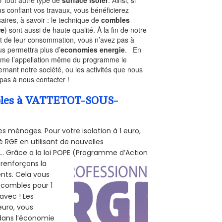
r tout autre type de
surface isoler
. Ainsi, si
s confiant vos travaux, vous bénéficierez
aires, à savoir : le technique de
combles
re
) sont aussi de haute qualité. À la fin de notre
st de leur consommation, vous n’avez pas à
us permettra plus d’
economies energie
. En
Comme l’appellation même du programme le
rnant notre société, ou les activités que nous
 pas à nous contacter !
ombles à VATTETOT-SOUS-
s ménages. Pour votre isolation à 1 euro,
 RGE en utilisant de nouvelles
e... Grâce a la loi POPE (Programme d’Action
 renforçons la
ents. Cela vous
s combles pour 1
 avec ! Les
euro, vous
 dans l’économie