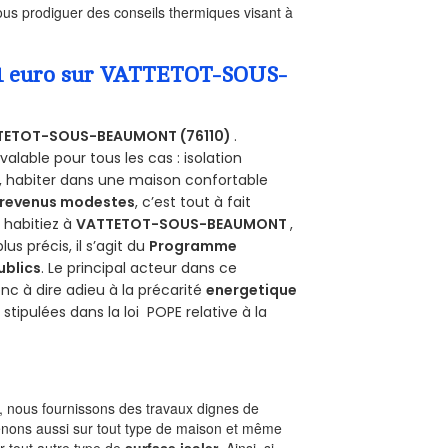
us prodiguer des conseils thermiques visant à
a 1 euro sur VATTETOT-SOUS-
TETOT-SOUS-BEAUMONT (76110)
.
alable pour tous les cas : isolation
s, habiter dans une maison confortable
revenus modestes
, c’est tout à fait
s habitiez à
VATTETOT-SOUS-BEAUMONT
,
plus précis, il s’agit du
Programme
ublics
. Le principal acteur dans ce
nc à dire adieu à la précarité
energetique
e
stipulées dans la loi POPE relative à la
 nous fournissons des travaux dignes de
enons aussi sur tout type de maison et même