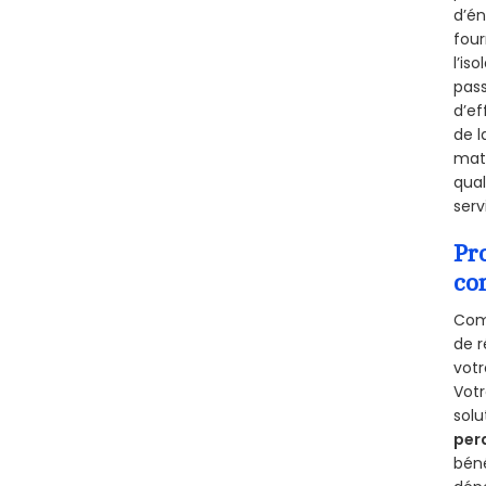
d’én
four
l’is
pass
d’ef
de l
maté
qual
serv
Pr
co
Comm
de r
votr
Vot
solu
per
béné