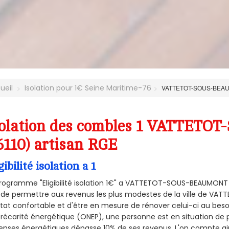
ueil
Isolation pour 1€ Seine Maritime-76
VATTETOT-SOUS-BEA
solation des combles 1 VATTET
6110) artisan RGE
gibilité isolation a 1
programme "Eligibilité isolation 1€" a VATTETOT-SOUS-BEAUMONT
 de permettre aux revenus les plus modestes de la ville de V
tat confortable et d'être en mesure de rénover celui-ci au besoin
récarité énergétique (ONEP), une personne est en situation de 
nses énergétiques dépasse 10% de ses revenus. L'on compte ains