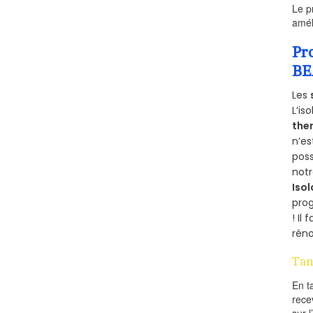
Le p
amél
Pr
BE
Les
L’is
the
n’e
poss
notr
Isol
pro
! Il
réno
Tan
En t
rece