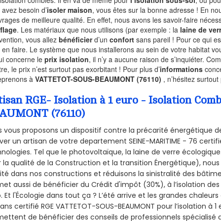
l’isolation combles. Il en va de même pour
l’isolation sous-sol
, ou pou
 avez besoin d’
isoler maison
, vous êtes sur la bonne adresse ! En nou
vrages de meilleure qualité. En effet, nous avons les savoir-faire nécess
flage
. Les matériaux que nous utilisons (par exemple : la
laine de ver
rvention, vous allez
bénéficier
d’un
confort
sans pareil ! Pour ce qui e
 en faire. Le système que nous installerons au sein de votre habitat vo
ui concerne le
prix isolation
, il n’y a aucune raison de s’inquiéter. 
re, le prix n’est surtout pas exorbitant ! Pour plus d’
informations
conce
eprenons à
VATTETOT-SOUS-BEAUMONT (76110)
, n’hésitez surtout
tisan RGE- Isolation à 1 euro - Isolation C
AUMONT (76110)
 vous proposons un dispositif contre la précarité énergétique de
ver un artisan de votre departement SEINE-MARITIME - 76 certifié
nologies. Tel que le photovoltaïque, la laine de verre écologiqu
 la qualité de la Construction et la
transition Énergétique), nous
ité dans nos constructions et réduisons la sinistralité des bâtim
et aussi de bénéficier du Crédit d'impôt (30%), à l’isolation de
. Et l'Écologie dans tout ça ? L’été arrive et les grandes chaleurs
sans certifié RGE VATTETOT-SOUS-BEAUMONT pour l’isolation à 1 
ettent de bénéficier des conseils de professionnels spécialisé