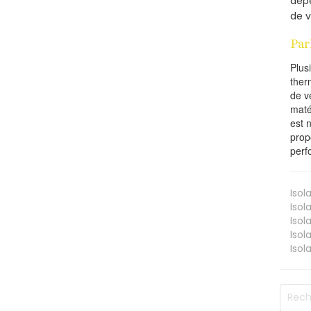
dépe
de v
Par
Plus
ther
de v
maté
est 
prop
perf
Isol
Isol
Isol
Isol
Isol