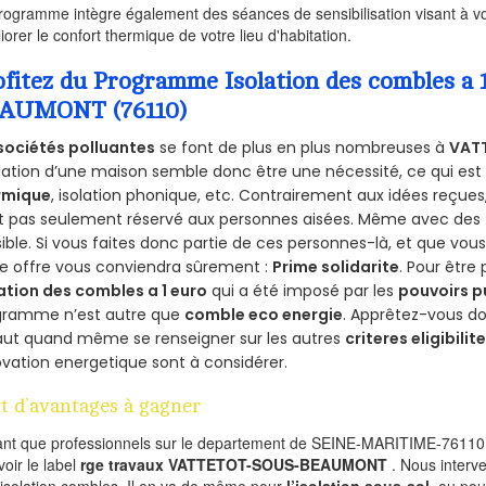
rogramme intègre également des séances de sensibilisation visant à vo
iorer le confort thermique de votre lieu d'habitation.
ofitez du Programme Isolation des combles 
AUMONT (76110)
sociétés polluantes
se font de plus en plus nombreuses à
VAT
olation d’une maison semble donc être une nécessité, ce qui est v
rmique
, isolation phonique, etc. Contrairement aux idées reçue
st pas seulement réservé aux personnes aisées. Même avec des
ible. Si vous faites donc partie de ces personnes-là, et que vou
e offre vous conviendra sûrement :
Prime solidarite
. Pour être 
ation des combles a 1 euro
qui a été imposé par les
pouvoirs p
gramme n’est autre que
comble eco energie
. Apprêtez-vous do
 faut quand même se renseigner sur les autres
criteres eligibilit
vation energetique sont à considérer.
t d’avantages à gagner
ant que professionnels sur le departement de SEINE-MARITIME-76110,
voir le label
rge travaux VATTETOT-SOUS-BEAUMONT
. Nous interv