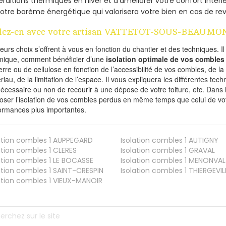
rditions thermiques en hiver et d’améliorer votre confort intérie
otre barème énergétique qui valorisera votre bien en cas de re
lez-en avec votre artisan VATTETOT-SOUS-BEAUMON
ieurs choix s’offrent à vous en fonction du chantier et des techniques. I
mique, comment bénéficier d’une
isolation optimale de vos combles
erre ou de cellulose en fonction de l’accessibilité de vos combles, de l
riau, de la limitation de l’espace. Il vous expliquera les différentes techn
nécessaire ou non de recourir à une dépose de votre toiture, etc. Dans 
oser l’isolation de vos combles perdus en même temps que celui de vot
ormances plus importantes.
ation combles 1
AUPPEGARD
Isolation combles 1
AUTIGNY
ation combles 1
CLERES
Isolation combles 1
GRAVAL
ation combles 1
LE BOCASSE
Isolation combles 1
MENONVAL
ation combles 1
SAINT-CRESPIN
Isolation combles 1
THIERGEVIL
ation combles 1
VIEUX-MANOIR