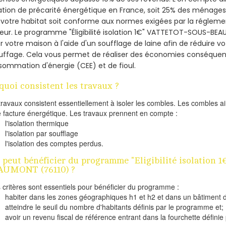
ation de précarité énergétique en France, soit 25% des ménages
votre habitat soit conforme aux normes exigées par la régleme
eur. Le programme "Éligibilité isolation 1€" VATTETOT-SOUS-BE
er votre maison à l'aide d'un soufflage de laine afin de réduire v
uffage. Cela vous permet de réaliser des économies conséquent
ommation d'énergie (CEE) et de fioul.
quoi consistent les travaux ?
travaux consistent essentiellement à isoler les combles. Les combles 
e facture énergétique. Les travaux prennent en compte :
l'isolation thermique
l'isolation par soufflage
l'isolation des comptes perdus.
 peut bénéficier du programme "Eligibilité isolation
AUMONT (76110) ?
s critères sont essentiels pour bénéficier du programme :
habiter dans les zones géographiques h1 et h2 et dans un bâtiment d
atteindre le seuil du nombre d'habitants définis par le programme et;
avoir un revenu fiscal de référence entrant dans la fourchette définie p