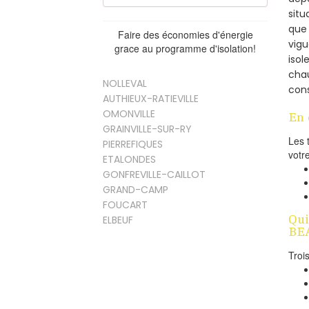
situ
que 
Faire des économies d'énergie
vigu
grace au programme d'isolation!
isol
cha
NOLLEVAL
cons
AUTHIEUX-RATIEVILLE
OMONVILLE
En 
GRAINVILLE-SUR-RY
Les 
PIERREFIQUES
votr
ETALONDES
GONFREVILLE-CAILLOT
GRAND-CAMP
FOUCART
Qui
ELBEUF
BE
Troi