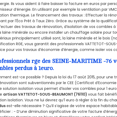
ergie. Ils vous aident à faire baisser la facture en euros par per
nisseur d’énergie. En utilisant par exemple la ventilation par VMC
olation thermique. Le financement des travaux : Effectuer la ré
ant par l'Éco Prêt à Taux Zéro. Grâce au système de la qualific
fectuer des travaux de rénovation, d’isolation de vos combles
a laine minérale ou encore installer un chauffage solaire pour to
riaux principalement utilisé sont, la laine minérale et le bois 
ification RGE, vous garantit des professionnels VATTETOT-SOUS
ice pour vos travaux d’économie d’énergie, comme isoler vos co
ofessionnels rge des SEINE-MARITIME -76 vou
mbles perdus à 1euro.
ent est-ce possible ? Depuis la loi du 17 août 2015, pour une tr
énovation sont subventionnés par le CEE (Certificat d’Economie
e solution isolation vous permet d’isoler vos combles pour 1 e
re
artisan VATTETOT-SOUS-BEAUMONT (76110)
vous fait bénéfi
tion isolation. Vous ne lui devrez qu’1 euro à régler à la fin du cha
dus
est-elle nécessaire ? Qu’il s’agisse de votre espace habitabl
ficier : - D’une diminution significative de votre facture d’énergi