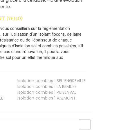
ur grâce à la cellulose, - D’une évolution
vente.
T (76110)
l vous conseillera sur la réglementation
, sur l’utilisation d’un isolant flocons, de laine
a résistance ou de l’épaisseur de chaque
iques d’isolation sol et combles possibles, s’il
le cas d’une rénovation, il pourra vous
re sol pour un effet thermique aux
Isolation combles 1
BELLENGREVILLE
Isolation combles 1
LA REMUEE
Isolation combles 1
PUISENVAL
LE
Isolation combles 1
VALMONT