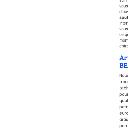
sur 
vous
d’ou
souf
inte
vous
ce q
mont
entr
Ar
BE
Nous
trou
tech
pour
qual
perm
euro
arti
perm