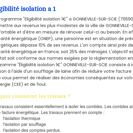
gibilité isolation a 1
rogramme "Eligibilité isolation 1€" a GONNEVILLE-SUR-SCIE (765
ettre aux revenus les plus modestes de la ville de GONNEVILLE-
ortable et d'être en mesure de rénover celui-ci au besoin. En eff
arité énergétique (ONEP), une personne est en situation de pré
gétiques dépasse 10% de ses revenus. L'on compte ainsi près de 
arité énergétique en France, soit 25% des ménages.
L'objectif 
tat soit conforme aux normes exigées par la réglementation en 
ramme "Éligibilité isolation 1€" GONNEVILLE-SUR-SCIE consiste à i
on à l'aide d'un soufflage de laine afin de réduire votre factur
a vous permet de réaliser des économies conséquentes sur vo
ergie (CEE) et de fioul.
quoi consistent les travaux ?
travaux consistent essentiellement à isoler les combles. Les combles 
e facture énergétique. Les travaux prennent en compte :
l'isolation thermique
l'isolation par soufflage
l'isolation des comptes perdus.