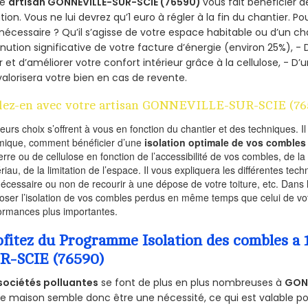
re
artisan GONNEVILLE-SUR-SCIE (76590)
vous fait bénéficier d
ation. Vous ne lui devrez qu’1 euro à régler à la fin du chantier. Po
 nécessaire ? Qu’il s’agisse de votre espace habitable ou d’un ch
nution significative de votre facture d’énergie (environ 25%), - 
r et d’améliorer votre confort intérieur grâce à la cellulose, -
valorisera votre bien en cas de revente.
lez-en avec votre artisan GONNEVILLE-SUR-SCIE (76
ieurs choix s’offrent à vous en fonction du chantier et des techniques. I
mique, comment bénéficier d’une
isolation optimale de vos combles
erre ou de cellulose en fonction de l’accessibilité de vos combles, de l
riau, de la limitation de l’espace. Il vous expliquera les différentes techn
nécessaire ou non de recourir à une dépose de votre toiture, etc. Dans 
oser l’isolation de vos combles perdus en même temps que celui de vot
ormances plus importantes.
ofitez du Programme Isolation des combles 
R-SCIE (76590)
sociétés polluantes
se font de plus en plus nombreuses à
GONN
e maison semble donc être une nécessité, ce qui est valable pour