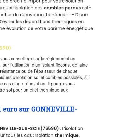
e ce crédit d’impôt pour votre solution
urquoi l’isolation des
combles perdus
est-
antier de rénovation, bénéficier : - D’une
D’éviter les déperditions thermiques en
 D’une évolution de votre barème énergétique
590)
l vous conseillera sur la réglementation
, sur l’utilisation d’un isolant flocons, de laine
a résistance ou de l’épaisseur de chaque
iques d’isolation sol et combles possibles, s’il
le cas d’une rénovation, il pourra vous
re sol pour un effet thermique aux
a 1 euro sur GONNEVILLE-
EVILLE-SUR-SCIE (76590)
. L’isolation
 tous les cas : isolation
thermique
,