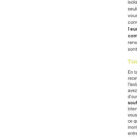
isol
seu
vous
con
1 eu
com
rens
sont
Tan
En t
rece
l’is
avez
d’ou
souf
inte
vous
ce q
mont
entr