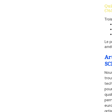
Qui
(76
Troi
Le p
amél
Ar
SC
Nous
trou
tech
pour
qual
perm
euro
arti