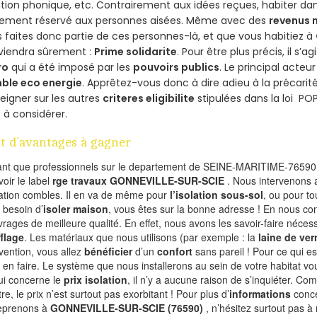
ation phonique, etc. Contrairement aux idées reçues, habiter d
lement réservé aux personnes aisées. Même avec des
revenus
 faites donc partie de ces personnes-là, et que vous habitiez à
viendra sûrement :
Prime solidarite
. Pour être plus précis, il s’a
ro
qui a été imposé par les
pouvoirs publics
. Le principal acte
ble eco energie
. Apprêtez-vous donc à dire adieu à la précarit
eigner sur les autres
criteres eligibilite
stipulées dans la loi PO
 à considérer.
t d’avantages à gagner
ant que professionnels sur le departement de SEINE-MARITIME-76590,
voir le label
rge travaux GONNEVILLE-SUR-SCIE
. Nous intervenons 
olation combles. Il en va de même pour
l’isolation sous-sol
, ou pour t
 besoin d’
isoler maison
, vous êtes sur la bonne adresse ! En nous con
vrages de meilleure qualité. En effet, nous avons les savoir-faire nécess
flage
. Les matériaux que nous utilisons (par exemple : la
laine de ver
rvention, vous allez
bénéficier
d’un
confort
sans pareil ! Pour ce qui e
 en faire. Le système que nous installerons au sein de votre habitat vo
ui concerne le
prix isolation
, il n’y a aucune raison de s’inquiéter. 
re, le prix n’est surtout pas exorbitant ! Pour plus d’
informations
conce
eprenons à
GONNEVILLE-SUR-SCIE (76590)
, n’hésitez surtout pas à