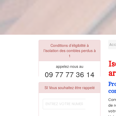
Acc
Conditions d’éligibilité à
l’isolation des combles perdus à
1
Is
appelez-nous au
09 77 77 36 14
ar
Pr
SI Vous souhaitez être rappelé
co
Comm
de r
votr