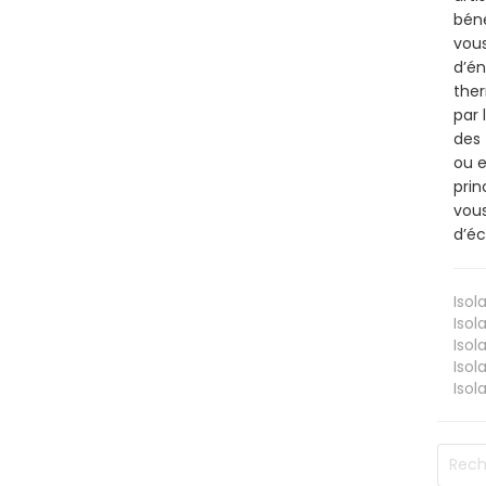
béné
vous
d’én
ther
par 
des 
ou e
prin
vous
d’éc
Isol
Isol
Isol
Isol
Isol