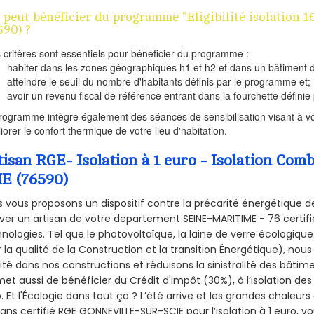
 peut bénéficier du programme "Eligibilité isolatio
590) ?
s critères sont essentiels pour bénéficier du programme :
habiter dans les zones géographiques h1 et h2 et dans un bâtiment d
atteindre le seuil du nombre d'habitants définis par le programme et;
avoir un revenu fiscal de référence entrant dans la fourchette définie p
rogramme intègre également des séances de sensibilisation visant à vo
iorer le confort thermique de votre lieu d'habitation.
tisan RGE- Isolation à 1 euro - Isolation C
IE (76590)
 vous proposons un dispositif contre la précarité énergétique de
ver un artisan de votre departement SEINE-MARITIME - 76 certifié
nologies. Tel que le photovoltaïque, la laine de verre écologiqu
 la qualité de la Construction et la
transition Énergétique), nous
ité dans nos constructions et réduisons la sinistralité des bâtim
et aussi de bénéficier du Crédit d'impôt (30%), à l’isolation de
. Et l'Écologie dans tout ça ? L’été arrive et les grandes chaleurs
sans certifié RGE GONNEVILLE-SUR-SCIE pour l’isolation à 1 euro, 