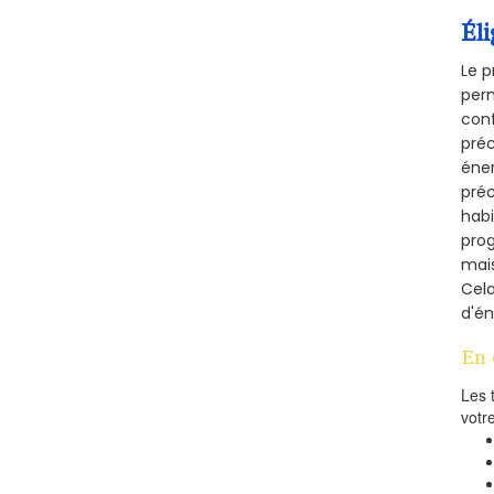
Éli
Le p
perm
conf
préc
éner
préc
habi
prog
mais
Cel
d'én
En 
Les 
votr