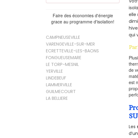
Vot
isol
elle
Faire des économies d'énergie
dimi
grace au programme d'isolation!
hive
qui 
CAMPNEUSEVILLE
VARENGEVILLE-SUR-MER
Par
ECRETTEVILLE-LES-BAONS
FONGUEUSEMARE
Plus
ther
LE TORP-MESNIL
de v
YERVILLE
maté
LINDEBEUF
est 
LAMMERVILLE
prop
GUILMECOURT
perf
LA BELLIERE
Pr
SU
Les
d’un