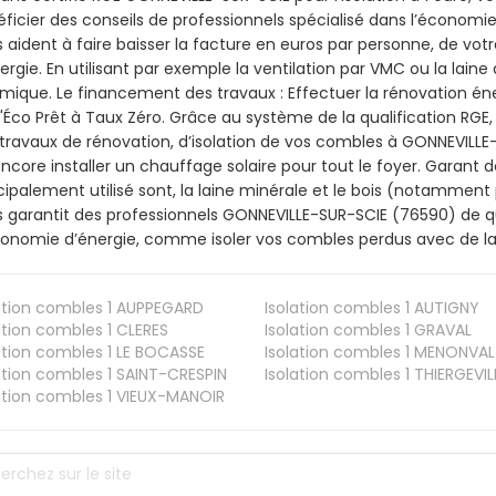
ficier des conseils de professionnels spécialisé dans l’économie 
 aident à faire baisser la facture en euros par personne, de votr
ergie. En utilisant par exemple la ventilation par VMC ou la laine 
mique. Le financement des travaux : Effectuer la rénovation é
l'Éco Prêt à Taux Zéro. Grâce au système de la qualification RG
travaux de rénovation, d’isolation de vos combles à GONNEVILLE-S
ncore installer un chauffage solaire pour tout le foyer. Garant 
cipalement utilisé sont, la laine minérale et le bois (notamment 
 garantit des professionnels GONNEVILLE-SUR-SCIE (76590) de qua
onomie d’énergie, comme isoler vos combles perdus avec de la 
ation combles 1
AUPPEGARD
Isolation combles 1
AUTIGNY
ation combles 1
CLERES
Isolation combles 1
GRAVAL
ation combles 1
LE BOCASSE
Isolation combles 1
MENONVAL
ation combles 1
SAINT-CRESPIN
Isolation combles 1
THIERGEVIL
ation combles 1
VIEUX-MANOIR