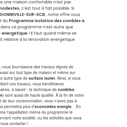
ans une maison confortable n’est pas
 modestes
, c’est tout à fait possible. Si
GONNEVILLE-SUR-SCIE
, notre offre vous
git du
Programme Isolation des combles a
ur dans ce programme n’est autre que
é
energetique
! Il faut quand même se
PE relative à la rénovation energetique
 nous fournissons des travaux dignes de
aussi sur tout type de maison et même sur
out autre type de
surface isoler
. Ainsi, si vous
fiant vos travaux, vous bénéficierez
aires, à savoir : le technique de
combles
re
) sont aussi de haute qualité. À la fin de notre
st de leur consommation, vous n’avez pas à
us permettra plus d’
economies energie
. En
Comme l’appellation même du programme le
rnant notre société, ou les activités que nous
 nous contacter !