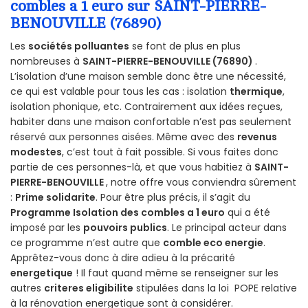
combles a 1 euro sur SAINT-PIERRE-
BENOUVILLE (76890)
Les
sociétés polluantes
se font de plus en plus
nombreuses à
SAINT-PIERRE-BENOUVILLE (76890)
.
L’isolation d’une maison semble donc être une nécessité,
ce qui est valable pour tous les cas : isolation
thermique
,
isolation phonique, etc. Contrairement aux idées reçues,
habiter dans une maison confortable n’est pas seulement
réservé aux personnes aisées. Même avec des
revenus
modestes
, c’est tout à fait possible. Si vous faites donc
partie de ces personnes-là, et que vous habitiez à
SAINT-
PIERRE-BENOUVILLE
, notre offre vous conviendra sûrement
:
Prime solidarite
. Pour être plus précis, il s’agit du
Programme Isolation des combles a 1 euro
qui a été
imposé par les
pouvoirs publics
. Le principal acteur dans
ce programme n’est autre que
comble eco energie
.
Apprêtez-vous donc à dire adieu à la précarité
energetique
! Il faut quand même se renseigner sur les
autres
criteres eligibilite
stipulées dans la loi POPE relative
à la rénovation energetique sont à considérer.