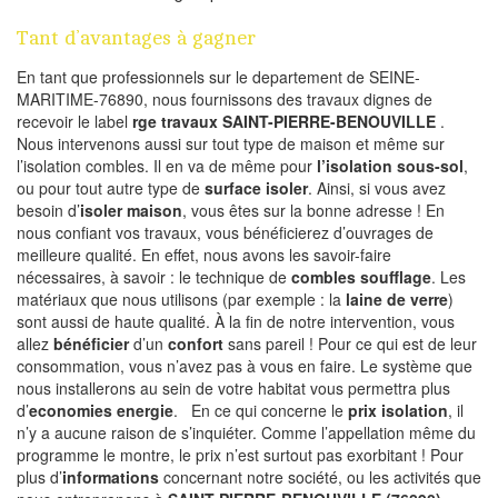
Tant d’avantages à gagner
En tant que professionnels sur le departement de SEINE-
MARITIME-76890, nous fournissons des travaux dignes de
recevoir le label
rge travaux SAINT-PIERRE-BENOUVILLE
.
Nous intervenons aussi sur tout type de maison et même sur
l’isolation combles. Il en va de même pour
l’isolation sous-sol
,
ou pour tout autre type de
surface isoler
. Ainsi, si vous avez
besoin d’
isoler maison
, vous êtes sur la bonne adresse ! En
nous confiant vos travaux, vous bénéficierez d’ouvrages de
meilleure qualité. En effet, nous avons les savoir-faire
nécessaires, à savoir : le technique de
combles soufflage
. Les
matériaux que nous utilisons (par exemple : la
laine de verre
)
sont aussi de haute qualité. À la fin de notre intervention, vous
allez
bénéficier
d’un
confort
sans pareil ! Pour ce qui est de leur
consommation, vous n’avez pas à vous en faire. Le système que
nous installerons au sein de votre habitat vous permettra plus
d’
economies energie
. En ce qui concerne le
prix isolation
, il
n’y a aucune raison de s’inquiéter. Comme l’appellation même du
programme le montre, le prix n’est surtout pas exorbitant ! Pour
plus d’
informations
concernant notre société, ou les activités que