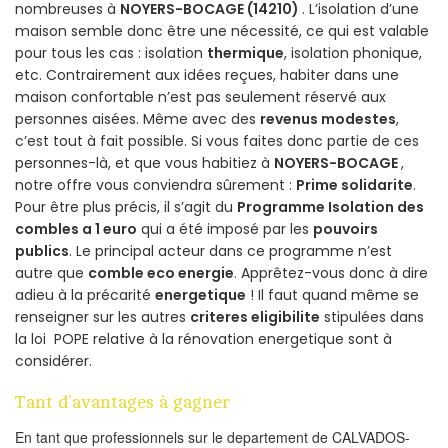
nombreuses à
NOYERS-BOCAGE (14210)
. L’isolation d’une
maison semble donc être une nécessité, ce qui est valable
pour tous les cas : isolation
thermique
, isolation phonique,
etc. Contrairement aux idées reçues, habiter dans une
maison confortable n’est pas seulement réservé aux
personnes aisées. Même avec des
revenus modestes
,
c’est tout à fait possible. Si vous faites donc partie de ces
personnes-là, et que vous habitiez à
NOYERS-BOCAGE
,
notre offre vous conviendra sûrement :
Prime solidarite
.
Pour être plus précis, il s’agit du
Programme Isolation des
combles a 1 euro
qui a été imposé par les
pouvoirs
publics
. Le principal acteur dans ce programme n’est
autre que
comble eco energie
. Apprêtez-vous donc à dire
adieu à la précarité
energetique
! Il faut quand même se
renseigner sur les autres
criteres eligibilite
stipulées dans
la loi POPE relative à la rénovation energetique sont à
considérer.
Tant d’avantages à gagner
En tant que professionnels sur le departement de CALVADOS-