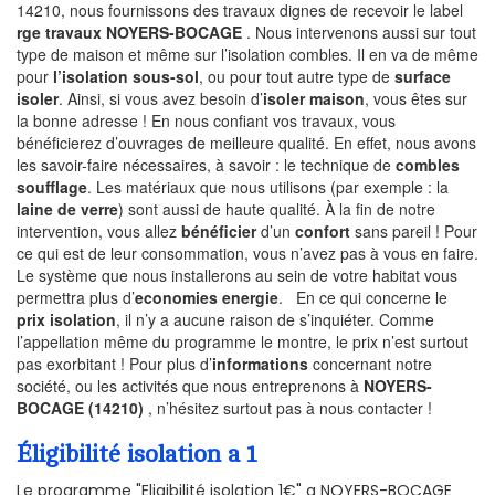
14210, nous fournissons des travaux dignes de recevoir le label
rge travaux NOYERS-BOCAGE
. Nous intervenons aussi sur tout
type de maison et même sur l’isolation combles. Il en va de même
pour
l’isolation sous-sol
, ou pour tout autre type de
surface
isoler
. Ainsi, si vous avez besoin d’
isoler maison
, vous êtes sur
la bonne adresse ! En nous confiant vos travaux, vous
bénéficierez d’ouvrages de meilleure qualité. En effet, nous avons
les savoir-faire nécessaires, à savoir : le technique de
combles
soufflage
. Les matériaux que nous utilisons (par exemple : la
laine de verre
) sont aussi de haute qualité. À la fin de notre
intervention, vous allez
bénéficier
d’un
confort
sans pareil ! Pour
ce qui est de leur consommation, vous n’avez pas à vous en faire.
Le système que nous installerons au sein de votre habitat vous
permettra plus d’
economies energie
. En ce qui concerne le
prix isolation
, il n’y a aucune raison de s’inquiéter. Comme
l’appellation même du programme le montre, le prix n’est surtout
pas exorbitant ! Pour plus d’
informations
concernant notre
société, ou les activités que nous entreprenons à
NOYERS-
BOCAGE (14210)
, n’hésitez surtout pas à nous contacter !
Éligibilité isolation a 1
Le programme "Eligibilité isolation 1€" a NOYERS-BOCAGE