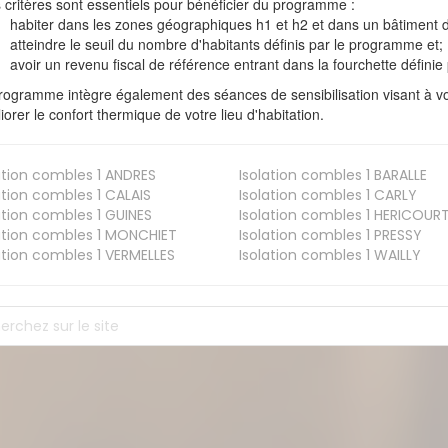
s critères sont essentiels pour bénéficier du programme :
habiter dans les zones géographiques h1 et h2 et dans un bâtiment d
atteindre le seuil du nombre d'habitants définis par le programme et;
avoir un revenu fiscal de référence entrant dans la fourchette définie p
rogramme intègre également des séances de sensibilisation visant à vo
iorer le confort thermique de votre lieu d'habitation.
ation combles 1
ANDRES
Isolation combles 1
BARALLE
ation combles 1
CALAIS
Isolation combles 1
CARLY
ation combles 1
GUINES
Isolation combles 1
HERICOUR
ation combles 1
MONCHIET
Isolation combles 1
PRESSY
ation combles 1
VERMELLES
Isolation combles 1
WAILLY