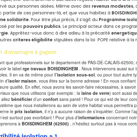
ervé aux personnes aisées. Même avec des
revenus modestes
,
 partie de ces personnes-là, et que vous habitiez à
BOISDING
me solidarite
. Pour être plus précis, il s’agit du
Programme Isola
osé par les
pouvoirs publics
. Le principal acteur dans ce prog
rgie
. Apprêtez-vous donc à dire adieu à la précarité
energetiqu
autres
criteres eligibilite
stipulées dans la loi POPE relative à l
t d’avantages à gagner
ant que professionnels sur le departement de PAS-DE-CALAIS-62500, n
voir le label
rge travaux BOISDINGHEM
. Nous intervenons aussi sur 
les. Il en va de même pour
l’isolation sous-sol
, ou pour tout autre 
in d’
isoler maison
, vous êtes sur la bonne adresse ! En nous confiant
leure qualité. En effet, nous avons les savoir-faire nécessaires, à savoir
riaux que nous utilisons (par exemple : la
laine de verre
) sont aussi de
 allez
bénéficier
d’un
confort
sans pareil ! Pour ce qui est de leur co
ystème que nous installerons au sein de votre habitat vous permettra p
erne le
prix isolation
, il n’y a aucune raison de s’inquiéter. Comme l
n’est surtout pas exorbitant ! Pour plus d’
informations
concernant notre
eprenons à
BOISDINGHEM (62500)
, n’hésitez surtout pas à nous cont
gibilité isolation a 1