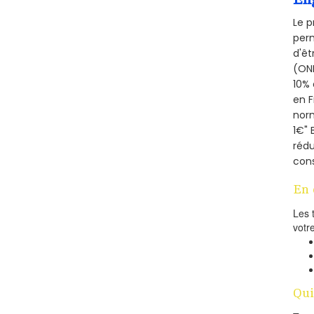
Le p
perm
d'êt
(ONE
10% 
en 
norm
1€" 
rédu
cons
En 
Les 
votr
Qui