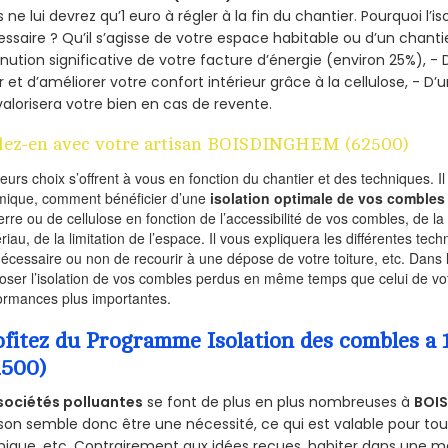
 ne lui devrez qu’1 euro à régler à la fin du chantier. Pourquoi l’i
ssaire ? Qu’il s’agisse de votre espace habitable ou d’un chantie
nution significative de votre facture d’énergie (environ 25%), - 
r et d’améliorer votre confort intérieur grâce à la cellulose, -
valorisera votre bien en cas de revente.
lez-en avec votre artisan BOISDINGHEM (62500)
ieurs choix s’offrent à vous en fonction du chantier et des techniques. I
mique, comment bénéficier d’une
isolation optimale de vos combles
erre ou de cellulose en fonction de l’accessibilité de vos combles, de l
riau, de la limitation de l’espace. Il vous expliquera les différentes techn
nécessaire ou non de recourir à une dépose de votre toiture, etc. Dans 
oser l’isolation de vos combles perdus en même temps que celui de vot
ormances plus importantes.
ofitez du Programme Isolation des combles 
2500)
sociétés polluantes
se font de plus en plus nombreuses à
BOI
on semble donc être une nécessité, ce qui est valable pour tous 
ique, etc. Contrairement aux idées reçues, habiter dans une m