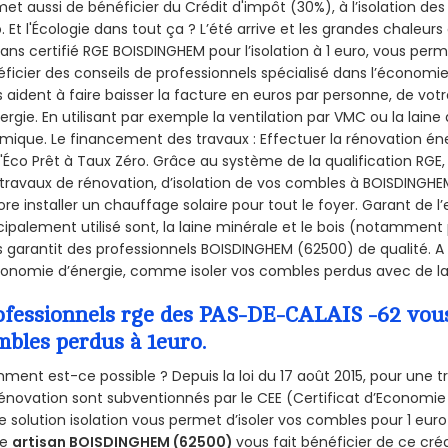
et aussi de bénéficier du Crédit d'impôt (30%), à l’isolation de
. Et l'Écologie dans tout ça ? L’été arrive et les grandes chaleurs
sans certifié RGE BOISDINGHEM pour l’isolation à 1 euro, vous per
ficier des conseils de professionnels spécialisé dans l’économie 
 aident à faire baisser la facture en euros par personne, de votr
ergie. En utilisant par exemple la ventilation par VMC ou la laine 
mique. Le financement des travaux : Effectuer la rénovation é
l'Éco Prêt à Taux Zéro. Grâce au système de la qualification RG
travaux de rénovation, d’isolation de vos combles à BOISDINGHEM,
re installer un chauffage solaire pour tout le foyer. Garant de 
cipalement utilisé sont, la laine minérale et le bois (notamment 
 garantit des professionnels BOISDINGHEM (62500) de qualité. A 
onomie d’énergie, comme isoler vos combles perdus avec de la 
ofessionnels rge des PAS-DE-CALAIS -62 vous 
mbles perdus à 1euro.
ent est-ce possible ? Depuis la loi du 17 août 2015, pour une tr
énovation sont subventionnés par le CEE (Certificat d’Economie
e solution isolation vous permet d’isoler vos combles pour 1 e
re
artisan BOISDINGHEM (62500)
vous fait bénéficier de ce créd