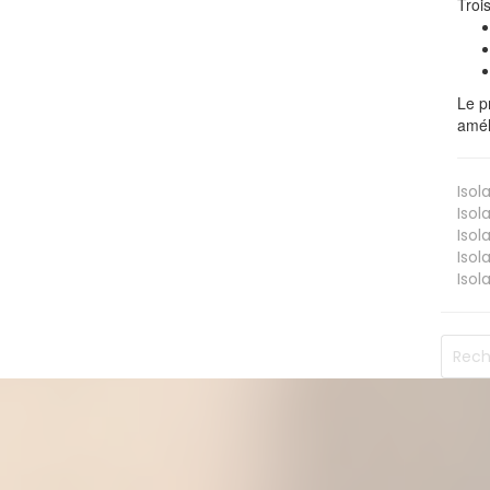
Troi
Le p
amél
Isol
Isol
Isol
Isol
Isol