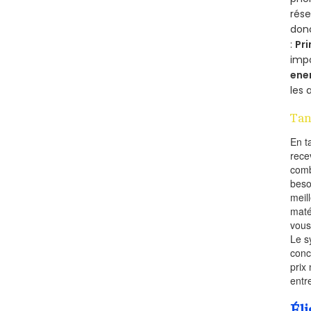
rés
donc
:
Pri
imp
ene
les 
Tan
En t
rece
comb
beso
meil
maté
vous
Le s
conc
prix 
entr
Éli