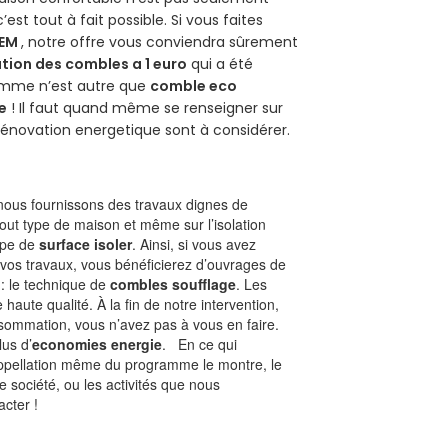
 c’est tout à fait possible. Si vous faites
HEM
, notre offre vous conviendra sûrement
tion des combles a 1 euro
qui a été
ramme n’est autre que
comble eco
e
! Il faut quand même se renseigner sur
a rénovation energetique sont à considérer.
ous fournissons des travaux dignes de
tout type de maison et même sur l’isolation
type de
surface isoler
. Ainsi, si vous avez
 vos travaux, vous bénéficierez d’ouvrages de
 : le technique de
combles soufflage
. Les
 haute qualité. À la fin de notre intervention,
nsommation, vous n’avez pas à vous en faire.
lus d’
economies energie
. En ce qui
’appellation même du programme le montre, le
 société, ou les activités que nous
acter !