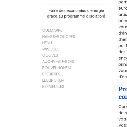
perm
euro
Faire des économies d'énergie
arti
grace au programme d'isolation!
béné
vous
GUEMAPPE
d’én
HAMES-BOUCRES
ther
HENU
par 
WISQUES
des 
GOUVES
enco
AUCHY-AU-BOIS
prin
BOUVELINGHEM
vous
BREBIERES
d’éc
LEULINGHEM
BERNIEULLES
Pr
co
Comm
de r
votr
Vot