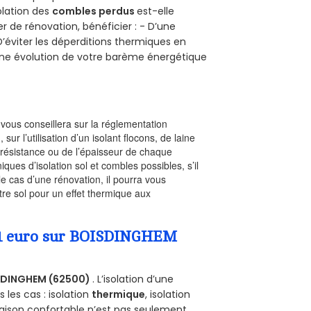
solation des
combles perdus
est-elle
r de rénovation, bénéficier : - D’une
D’éviter les déperditions thermiques en
 D’une évolution de votre barème énergétique
l vous conseillera sur la réglementation
, sur l’utilisation d’un isolant flocons, de laine
a résistance ou de l’épaisseur de chaque
iques d’isolation sol et combles possibles, s’il
le cas d’une rénovation, il pourra vous
re sol pour un effet thermique aux
a 1 euro sur BOISDINGHEM
SDINGHEM (62500)
. L’isolation d’une
les cas : isolation
thermique
, isolation
aison confortable n’est pas seulement