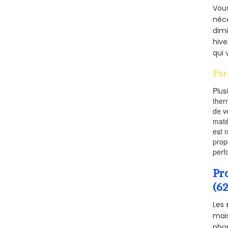
Vous
néce
dimi
hive
qui 
Par
Plus
ther
de v
maté
est 
prop
perf
Pr
(6
Les
mais
phon