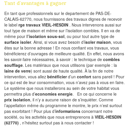
Tant d’avantages à gagner
En tant que professionnels sur le departement de PAS-DE-
CALAIS-62770, nous fournissons des travaux dignes de recevoir
le label
rge travaux VIEIL-HESDIN
. Nous intervenons aussi sur
tout type de maison et même sur l’isolation combles. Il en va de
même pour
l’isolation sous-sol
, ou pour tout autre type de
surface isoler
. Ainsi, si vous avez besoin d’
isoler maison
, vous
êtes sur la bonne adresse ! En nous confiant vos travaux, vous
bénéficierez d’ouvrages de meilleure qualité. En effet, nous avons
les savoir-faire nécessaires, à savoir : le technique de
combles
soufflage
. Les matériaux que nous utilisons (par exemple : la
laine de verre
) sont aussi de haute qualité. À la fin de notre
intervention, vous allez
bénéficier
d’un
confort
sans pareil ! Pour
ce qui est de leur consommation, vous n’avez pas à vous en faire.
Le système que nous installerons au sein de votre habitat vous
permettra plus d’
economies energie
. En ce qui concerne le
prix isolation
, il n’y a aucune raison de s’inquiéter. Comme
l’appellation même du programme le montre, le prix n’est surtout
pas exorbitant ! Pour plus d’
informations
concernant notre
société, ou les activités que nous entreprenons à
VIEIL-HESDIN
(62770)
, n’hésitez surtout pas à nous contacter !