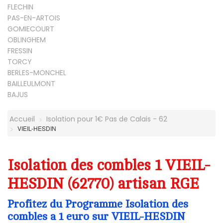
FLECHIN
PAS-EN-ARTOIS
GOMIECOURT
OBLINGHEM
FRESSIN
TORCY
BERLES-MONCHEL
BAILLEULMONT
BAJUS
Accueil
Isolation pour 1€ Pas de Calais - 62
VIEIL-HESDIN
Isolation des combles 1 VIEIL-
HESDIN (62770) artisan RGE
Profitez du Programme Isolation des
combles a 1 euro sur VIEIL-HESDIN