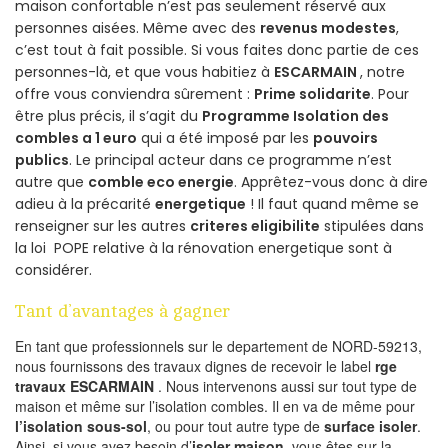
maison confortable n’est pas seulement réservé aux
personnes aisées. Même avec des
revenus modestes
,
c’est tout à fait possible. Si vous faites donc partie de ces
personnes-là, et que vous habitiez à
ESCARMAIN
, notre
offre vous conviendra sûrement :
Prime solidarite
. Pour
être plus précis, il s’agit du
Programme Isolation des
combles a 1 euro
qui a été imposé par les
pouvoirs
publics
. Le principal acteur dans ce programme n’est
autre que
comble eco energie
. Apprêtez-vous donc à dire
adieu à la précarité
energetique
! Il faut quand même se
renseigner sur les autres
criteres eligibilite
stipulées dans
la loi POPE relative à la rénovation energetique sont à
considérer.
Tant d’avantages à gagner
En tant que professionnels sur le departement de NORD-59213,
nous fournissons des travaux dignes de recevoir le label
rge
travaux ESCARMAIN
. Nous intervenons aussi sur tout type de
maison et même sur l’isolation combles. Il en va de même pour
l’isolation sous-sol
, ou pour tout autre type de
surface isoler
.
Ainsi, si vous avez besoin d’
isoler maison
, vous êtes sur la