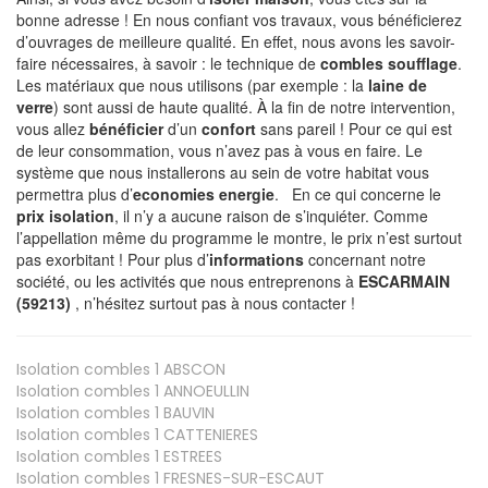
bonne adresse ! En nous confiant vos travaux, vous bénéficierez
d’ouvrages de meilleure qualité. En effet, nous avons les savoir-
faire nécessaires, à savoir : le technique de
combles soufflage
.
Les matériaux que nous utilisons (par exemple : la
laine de
verre
) sont aussi de haute qualité. À la fin de notre intervention,
vous allez
bénéficier
d’un
confort
sans pareil ! Pour ce qui est
de leur consommation, vous n’avez pas à vous en faire. Le
système que nous installerons au sein de votre habitat vous
permettra plus d’
economies energie
. En ce qui concerne le
prix isolation
, il n’y a aucune raison de s’inquiéter. Comme
l’appellation même du programme le montre, le prix n’est surtout
pas exorbitant ! Pour plus d’
informations
concernant notre
société, ou les activités que nous entreprenons à
ESCARMAIN
(59213)
, n’hésitez surtout pas à nous contacter !
Isolation combles 1
ABSCON
Isolation combles 1
ANNOEULLIN
Isolation combles 1
BAUVIN
Isolation combles 1
CATTENIERES
Isolation combles 1
ESTREES
Isolation combles 1
FRESNES-SUR-ESCAUT