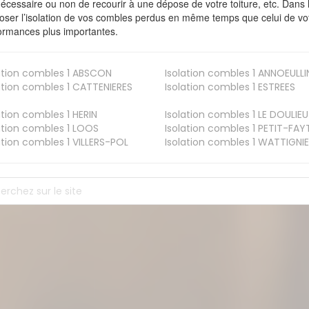
nécessaire ou non de recourir à une dépose de votre toiture, etc. Dans 
oser l’isolation de vos combles perdus en même temps que celui de vot
ormances plus importantes.
ation combles 1
ABSCON
Isolation combles 1
ANNOEULLI
ation combles 1
CATTENIERES
Isolation combles 1
ESTREES
ation combles 1
HERIN
Isolation combles 1
LE DOULIEU
ation combles 1
LOOS
Isolation combles 1
PETIT-FAY
ation combles 1
VILLERS-POL
Isolation combles 1
WATTIGNIE