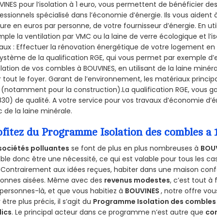
INES pour l’isolation à 1 euro, vous permettent de bénéficier de
essionnels spécialisé dans l’économie d’énergie. Ils vous aident à
ure en euros par personne, de votre fournisseur d’énergie. En uti
ple la ventilation par VMC ou la laine de verre écologique et l’
aux : Effectuer la rénovation énergétique de votre logement en 
ystème de la qualification RGE, qui vous permet par exemple d’
olation de vos combles à BOUVINES, en utilisant de la laine minér
 tout le foyer. Garant de l’environnement, les matériaux principal
 (notamment pour la construction).La qualification RGE, vous g
30) de qualité. A votre service pour vos travaux d’économie d
 de la laine minérale.
ofitez du Programme Isolation des combles a
sociétés polluantes
se font de plus en plus nombreuses à
BOU
le donc être une nécessité, ce qui est valable pour tous les cas
 Contrairement aux idées reçues, habiter dans une maison conf
sonnes aisées. Même avec des
revenus modestes
, c’est tout à
personnes-là, et que vous habitiez à
BOUVINES
, notre offre vo
 être plus précis, il s’agit du
Programme Isolation des combles 
lics
. Le principal acteur dans ce programme n’est autre que
co