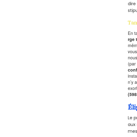
dire
stip
Tan
En t
rge
mêm
vous
nous
(par
conf
inst
n’y 
exor
(59
Éli
Le p
aux 
mesu