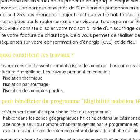
personne est en situation de précarité énergétique lorsque se
revenus. L'on compte ainsi près de 12 millions de personnes en s
nce, soit 25% des ménages.
L'objectif est que votre habitat soit
es exigées par la réglementation en vigueur. Le programme "Éligi
BOUVINES consiste à isoler votre maison à l'aide d'un soufflage de
ire votre facture de chauffage. Cela vous permet de réaliser 
équentes sur votre consommation d'énergie (CEE) et de fioul.
quoi consistent les travaux ?
travaux consistent essentiellement à isoler les combles. Les combles 
e facture énergétique. Les travaux prennent en compte :
l'isolation thermique
l'isolation par soufflage
l'isolation des comptes perdus.
 peut bénéficier du programme "Eligibilité isolation 
s critères sont essentiels pour bénéficier du programme :
habiter dans les zones géographiques h1 et h2 et dans un bâtiment d
atteindre le seuil du nombre d'habitants définis par le programme et;
avoir un revenu fiscal de référence entrant dans la fourchette définie p
rogramme intègre également des séances de sensibilisation visant à vo