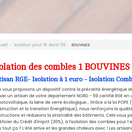
ueil
Isolation pour 1€ Nord-59
BOUVINES
olation des combles 1 BOUVINES 
tisan RGE- Isolation à 1 euro - Isolation Co
 vous proposons un dispositif contre la précarité énergétique de
ver un artisan de votre departement NORD - 59 certifié RGE en u
hotovoltaïque, la laine de verre écologique... Grâce a la loi POPE
truction et la
transition Énergétique), nous renforçons la quali
tructions et réduisons la sinistralité des bâtiments. Cela vous 
ficier du Crédit d'impôt (30%), à l’isolation des combles pour 1 eu
 tout ça ? L’été arrive et les grandes chaleurs avec ! Les artisans