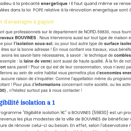
 adieu à la précarité
energetique
! Il faut quand même se rensei
ulées dans la loi POPE relative à la rénovation energetique sont 
t d’avantages à gagner
ant que professionnels sur le departement de NORD-59830, nous fourni
 travaux BOUVINES
. Nous intervenons aussi sur tout type de maison e
e pour
l’isolation sous-sol
, ou pour tout autre type de
surface isole
 êtes sur la bonne adresse ! En nous confiant vos travaux, vous bénéfic
 avons les savoir-faire nécessaires, à savoir : le technique de
combles
 exemple : la
laine de verre
) sont aussi de haute qualité. À la fin de no
ort
sans pareil ! Pour ce qui est de leur consommation, vous n’avez p
allerons au sein de votre habitat vous permettra plus d’
economies ener
a aucune raison de s’inquiéter. Comme l’appellation même du programme 
bitant ! Pour plus d’
informations
concernant notre société, ou les act
830)
, n’hésitez surtout pas à nous contacter !
gibilité isolation a 1
rogramme "Eligibilité isolation 1€" a BOUVINES (59830) est un 
revenus les plus modestes de la ville de BOUVINES de bénéficier 
re de rénover celui-ci au besoin. En effet, selon l'observatoire