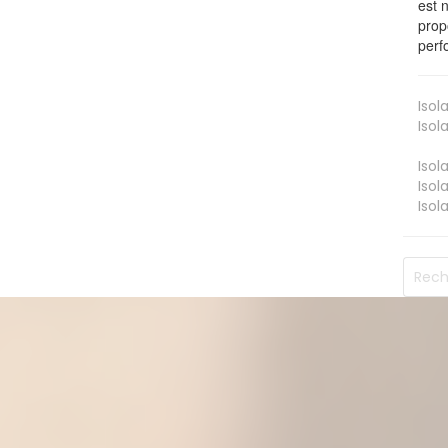
est 
prop
perf
Isol
Isol
Isol
Isol
Isol