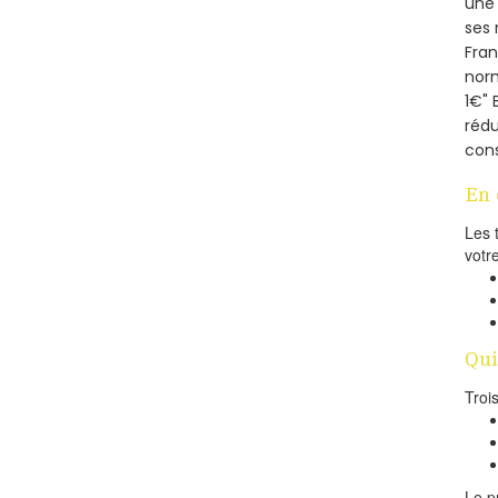
une 
ses 
Fra
norm
1€" 
rédu
cons
En 
Les 
votr
Qui
Troi
Le p