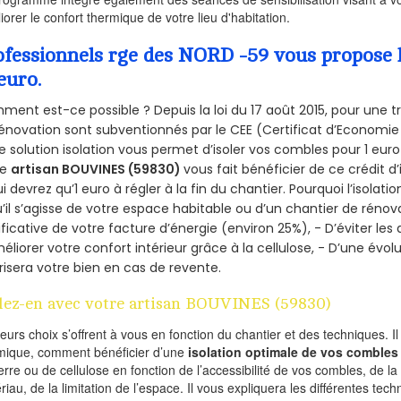
iorer le confort thermique de votre lieu d'habitation.
ofessionnels rge des NORD -59 vous propose l
euro.
ent est-ce possible ? Depuis la loi du 17 août 2015, pour une tr
énovation sont subventionnés par le CEE (Certificat d’Economie
e solution isolation vous permet d’isoler vos combles pour 1 e
re
artisan BOUVINES (59830)
vous fait bénéficier de ce crédit d
ui devrez qu’1 euro à régler à la fin du chantier. Pourquoi l’isolati
’il s’agisse de votre espace habitable ou d’un chantier de rénova
ificative de votre facture d’énergie (environ 25%), - D’éviter le
éliorer votre confort intérieur grâce à la cellulose, - D’une év
risera votre bien en cas de revente.
lez-en avec votre artisan BOUVINES (59830)
ieurs choix s’offrent à vous en fonction du chantier et des techniques. I
mique, comment bénéficier d’une
isolation optimale de vos combles
erre ou de cellulose en fonction de l’accessibilité de vos combles, de l
riau, de la limitation de l’espace. Il vous expliquera les différentes techn