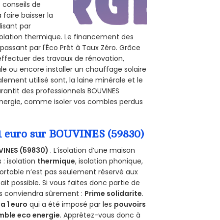
s conseils de
 faire baisser la
lisant par
isolation thermique. Le financement des
passant par l'Éco Prêt à Taux Zéro. Grâce
effectuer des travaux de rénovation,
ale ou encore installer un chauffage solaire
ement utilisé sont, la laine minérale et le
arantit des professionnels BOUVINES
’énergie, comme isoler vos combles perdus
 1 euro sur BOUVINES (59830)
VINES (59830)
. L’isolation d’une maison
 : isolation
thermique
, isolation phonique,
ortable n’est pas seulement réservé aux
 fait possible. Si vous faites donc partie de
us conviendra sûrement :
Prime solidarite
.
a 1 euro
qui a été imposé par les
pouvoirs
mble eco energie
. Apprêtez-vous donc à