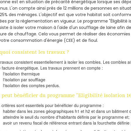
onne est en situation de précarité énergétique lorsque ses dé
nus. L'on compte ainsi près de 12 millions de personnes en situa
t 25% des ménages.
L'objectif est que votre habitat soit confor
ées par la réglementation en vigueur. Le programme "Éligibilité i
iste à isoler votre maison à l'aide d'un soufflage de laine afin d
ture de chauffage. Cela vous permet de réaliser des économie
votre consommation d'énergie (CEE) et de fioul.
quoi consistent les travaux ?
travaux consistent essentiellement à isoler les combles. Les combles 
e facture énergétique. Les travaux prennent en compte :
l'isolation thermique
l'isolation par soufflage
l'isolation des comptes perdus.
 peut bénéficier du programme "Eligibilité isolation 1
s critères sont essentiels pour bénéficier du programme :
habiter dans les zones géographiques h1 et h2 et dans un bâtiment d
atteindre le seuil du nombre d'habitants définis par le programme et;
avoir un revenu fiscal de référence entrant dans la fourchette définie p