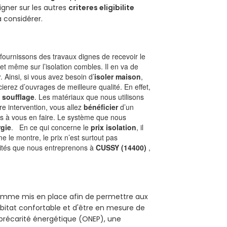
gner sur les autres
criteres eligibilite
à considérer.
ournissons des travaux dignes de recevoir le
et même sur l’isolation combles. Il en va de
r
. Ainsi, si vous avez besoin d’
isoler maison
,
ierez d’ouvrages de meilleure qualité. En effet,
 soufflage
. Les matériaux que nous utilisons
tre intervention, vous allez
bénéficier
d’un
as à vous en faire. Le système que nous
gie
. En ce qui concerne le
prix isolation
, il
le montre, le prix n’est surtout pas
ivités que nous entreprenons à
CUSSY (14400)
,
gramme mis en place afin de permettre aux
abitat confortable et d'être en mesure de
e précarité énergétique (ONEP), une