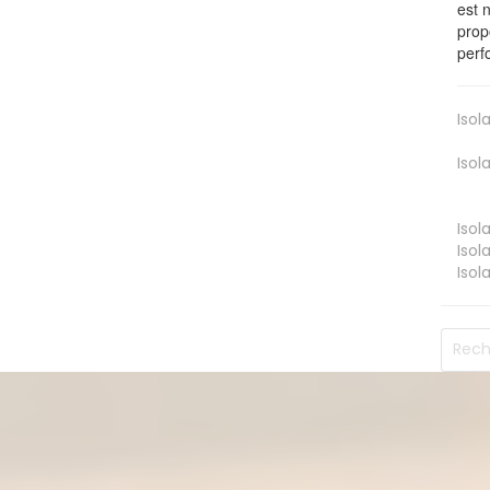
est 
prop
perf
Isol
Isol
Isol
Isol
Isol