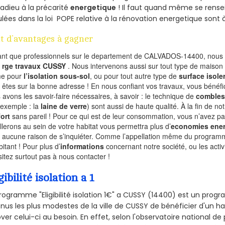
 adieu à la précarité
energetique
! Il faut quand même se rensei
ulées dans la loi POPE relative à la rénovation energetique sont 
t d’avantages à gagner
ant que professionnels sur le departement de CALVADOS-14400, nous f
l
rge travaux CUSSY
. Nous intervenons aussi sur tout type de maison 
e pour
l’isolation sous-sol
, ou pour tout autre type de
surface isole
 êtes sur la bonne adresse ! En nous confiant vos travaux, vous bénéfic
 avons les savoir-faire nécessaires, à savoir : le technique de
combles
 exemple : la
laine de verre
) sont aussi de haute qualité. À la fin de no
ort
sans pareil ! Pour ce qui est de leur consommation, vous n’avez p
allerons au sein de votre habitat vous permettra plus d’
economies ener
a aucune raison de s’inquiéter. Comme l’appellation même du programme 
bitant ! Pour plus d’
informations
concernant notre société, ou les act
sitez surtout pas à nous contacter !
gibilité isolation a 1
rogramme "Eligibilité isolation 1€" a CUSSY (14400) est un pro
nus les plus modestes de la ville de CUSSY de bénéficier d'un h
ver celui-ci au besoin. En effet, selon l'observatoire national d