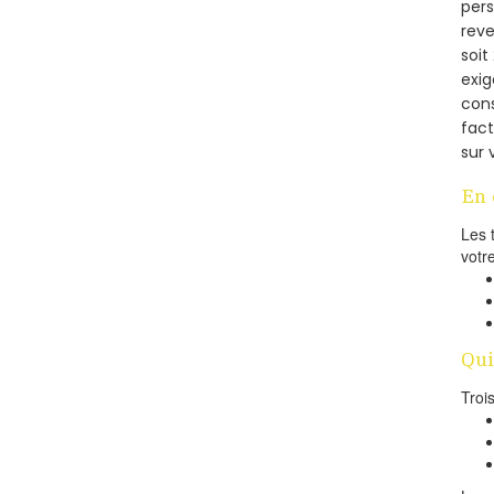
pers
reve
soi
exig
cons
fac
sur 
En 
Les 
votr
Qui
Troi