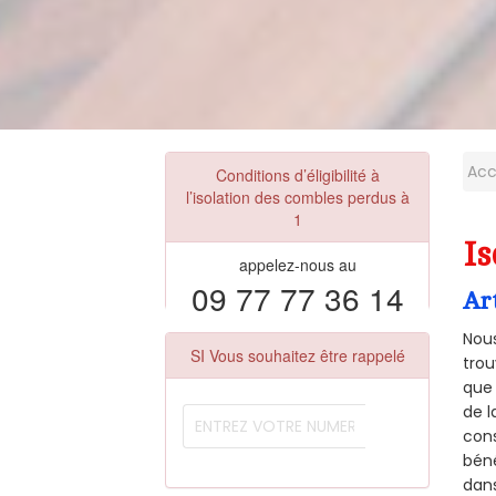
Acc
Conditions d’éligibilité à
l’isolation des combles perdus à
1
Is
appelez-nous au
09 77 77 36 14
Ar
Nous
SI Vous souhaitez être rappelé
trou
que 
de l
cons
béné
dans