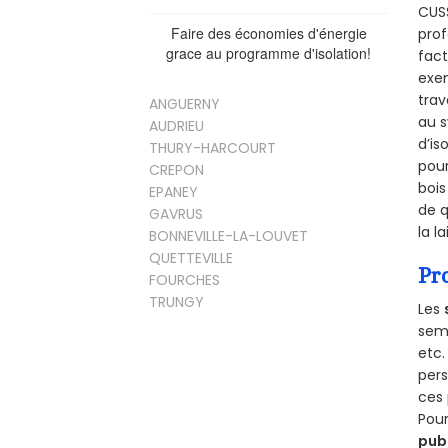
CUSS
Faire des économies d'énergie
prof
grace au programme d'isolation!
fact
exem
trav
ANGUERNY
au s
AUDRIEU
d’is
THURY-HARCOURT
pour
CREPON
bois
EPANEY
de q
GAVRUS
la l
BONNEVILLE-LA-LOUVET
QUETTEVILLE
Pr
FOURCHES
TRUNGY
Les
semb
etc.
per
ces 
Pour
pub