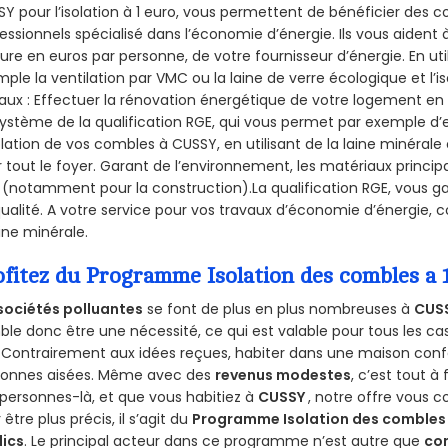
Y pour l’isolation à 1 euro, vous permettent de bénéficier des c
essionnels spécialisé dans l’économie d’énergie. Ils vous aident à
ure en euros par personne, de votre fournisseur d’énergie. En uti
ple la ventilation par VMC ou la laine de verre écologique et l’
aux : Effectuer la rénovation énergétique de votre logement en 
ystème de la qualification RGE, qui vous permet par exemple d’
olation de vos combles à CUSSY, en utilisant de la laine minérale
 tout le foyer. Garant de l’environnement, les matériaux principal
 (notamment pour la construction).La qualification RGE, vous g
ualité. A votre service pour vos travaux d’économie d’énergie
aine minérale.
ofitez du Programme Isolation des combles a 
sociétés polluantes
se font de plus en plus nombreuses à
CUS
le donc être une nécessité, ce qui est valable pour tous les cas
 Contrairement aux idées reçues, habiter dans une maison conf
sonnes aisées. Même avec des
revenus modestes
, c’est tout à
personnes-là, et que vous habitiez à
CUSSY
, notre offre vous 
 être plus précis, il s’agit du
Programme Isolation des combles 
lics
. Le principal acteur dans ce programme n’est autre que
co