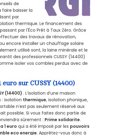
onseils de
 faire baisser la
lisant par
isolation thermique. Le financement des
passant par l'Éco Prêt à Taux Zéro. Grâce
effectuer des travaux de rénovation,
 ou encore installer un chauffage solaire
ement utilisé sont, la laine minérale et le
arantit des professionnels CUSSY (14400)
, comme isoler vos combles perdus avec de
1 euro sur CUSSY (14400)
SY (14400)
. L’isolation d’une maison
 : isolation
thermique
, isolation phonique,
ortable n’est pas seulement réservé aux
 fait possible. Si vous faites donc partie de
conviendra sûrement :
Prime solidarite
.
a 1 euro
qui a été imposé par les
pouvoirs
mble eco energie
. Apprêtez-vous donc à