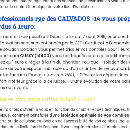
rogramme intègre également des séances de sensibilisation visant à vo
iorer le confort thermique de votre lieu d'habitation.
ofessionnels rge des CALVADOS -14 vous propo
rdus à 1euro.
ent est-ce possible ? Depuis la loi du 17 août 2015, pour une tr
énovation sont subventionnés par le CEE (Certificat d’Economie
e solution isolation vous permet d’isoler vos combles pour 1 e
re
artisan CUSSY (14400)
vous fait bénéficier de ce crédit d’imp
ez qu’1 euro à régler à la fin du chantier. Pourquoi l’isolation des
isse de votre espace habitable ou d’un chantier de rénovation, bé
otre facture d’énergie (environ 25%), - D’éviter les déperditions
ort intérieur grâce à la cellulose, - D’une évolution de votre ba
as de revente.
lez-en avec votre artisan CUSSY (14400)
ieurs choix s’offrent à vous en fonction du chantier et des techniques. I
mique, comment bénéficier d’une
isolation optimale de vos combles
erre ou de cellulose en fonction de l’accessibilité de vos combles, de l
riau, de la limitation de l’espace. Il vous expliquera les différentes techn