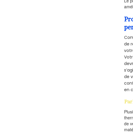
Le p
amél
Pr
pe
Comm
de r
votr
Vot
devr
s’ag
de v
conf
en c
Par
Plus
ther
de v
maté