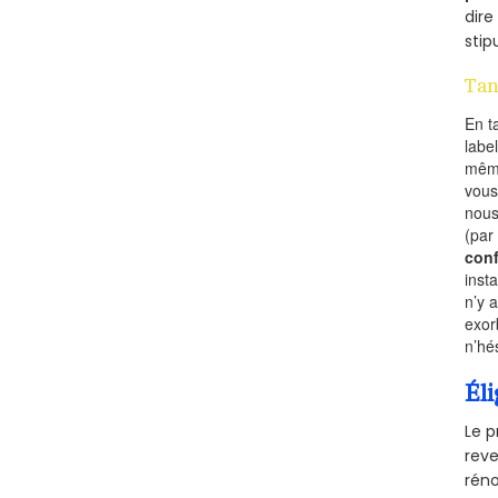
dire
stip
Tan
En t
labe
mêm
vous
nous
(par
conf
inst
n’y 
exor
n’hé
Éli
Le p
reve
réno