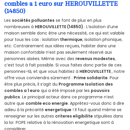
combles a 1 euro sur HEROUVILLETTE
(14850)
Les
sociétés polluantes
se font de plus en plus
nombreuses à
HEROUVILLETTE (14850)
. L’isolation d’une
maison semble donc être une nécessité, ce qui est valable
pour tous les cas : isolation
thermique
, isolation phonique,
etc. Contrairement aux idées reçues, habiter dans une
maison confortable n’est pas seulement réservé aux
personnes aisées. Même avec des
revenus modestes
,
c’est tout à fait possible. Si vous faites donc partie de ces
personnes-là, et que vous habitiez à
HEROUVILLETTE
, notre
offre vous conviendra sûrement :
Prime solidarite
. Pour
être plus précis, il s’agit du
Programme Isolation des
combles a 1 euro
qui a été imposé par les
pouvoirs
publics
. Le principal acteur dans ce programme n’est
autre que
comble eco energie
. Apprêtez-vous donc à dire
adieu à la précarité
energetique
! Il faut quand même se
renseigner sur les autres
criteres eligibilite
stipulées dans
la loi POPE relative à la rénovation energetique sont à
considérer.