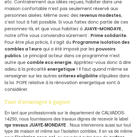
etc. Contrairement aux idées reçues, habiter dans une
maison confortable n’est pas seulement réservé aux
personnes aisées. Même avec des
revenus modestes
,
c’est tout à fait possible. Si vous faites donc partie de ces
personnes-là, et que vous habitiez à
JUAYE-MONDAYE
,
notre offre vous conviendra sûrement :
Prime solidarite
.
Pour être plus précis, il s’agit du
Programme Isolation des
combles a 1 euro
qui a été imposé par les
pouvoirs
publics
. Le principal acteur dans ce programme n’est
autre que
comble eco energie
. Apprêtez-vous donc à dire
adieu à la précarité
energetique
! Il faut quand même se
renseigner sur les autres
criteres eligibilite
stipulées dans
la loi POPE relative à la rénovation energetique sont à
considérer.
Tant d’avantages à gagner
En tant que professionnels sur le departement de CALVADOS-
14250, nous fournissons des travaux dignes de recevoir le label
rge travaux JUAYE-MONDAYE
. Nous intervenons aussi sur tout
type de maison et même sur l’isolation combles. Il en va de même
pour
l’isolation sous-sol
, ou pour tout autre type de
surface