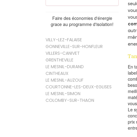
seu
vous
vou
Faire des économies d'énergie
com
grace au programme d'isolation!
aut
mêm
VILLY-LEZ-FALAISE
ener
GONNEVILLE-SUR-HONFLEUR
VILLERS-CANIVET
Tan
GRENTHEVILLE
LE MESNIL-DURAND
En t
labe
CINTHEAUX
comb
LE MESNIL-AUZOUF
beso
COURTONNE-LES-DEUX-EGLISES
meil
LE MESNIL-SIMON
maté
COLOMBY-SUR-THAON
vous
Le s
conc
prix 
entr