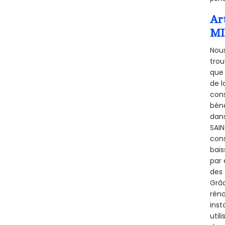
Ar
MI
Nous
trou
que 
de l
cons
béné
dans
SAIN
cons
bais
par 
des 
Grâc
réno
inst
util