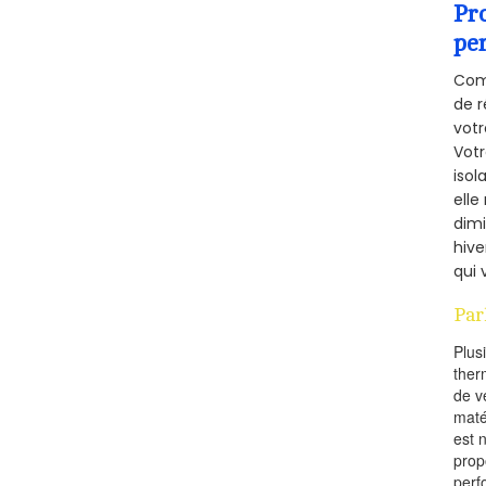
Pr
pe
Comm
de r
votr
Vot
isol
elle
dimi
hive
qui 
Par
Plus
ther
de v
maté
est 
prop
perf