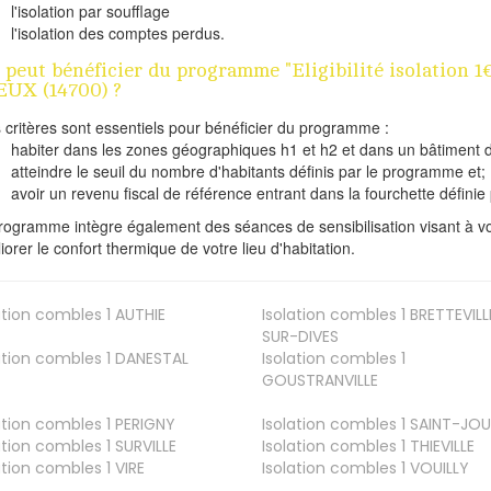
l'isolation par soufflage
l'isolation des comptes perdus.
 peut bénéficier du programme "Eligibilité isolation
UX (14700) ?
s critères sont essentiels pour bénéficier du programme :
habiter dans les zones géographiques h1 et h2 et dans un bâtiment d
atteindre le seuil du nombre d'habitants définis par le programme et;
avoir un revenu fiscal de référence entrant dans la fourchette définie p
rogramme intègre également des séances de sensibilisation visant à vo
iorer le confort thermique de votre lieu d'habitation.
ation combles 1
AUTHIE
Isolation combles 1
BRETTEVILL
SUR-DIVES
ation combles 1
DANESTAL
Isolation combles 1
GOUSTRANVILLE
ation combles 1
PERIGNY
Isolation combles 1
SAINT-JOU
ation combles 1
SURVILLE
Isolation combles 1
THIEVILLE
ation combles 1
VIRE
Isolation combles 1
VOUILLY