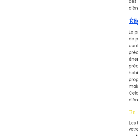
des 
d’én
Éli
Le p
de p
conf
préc
éner
préc
habi
prog
mais
Cel
d'én
En 
Les 
votr