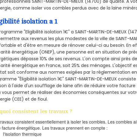
professionnels SAINT-MARTIN-DE-MIEUX (14700) de qualité. A vo
ergie, comme isoler vos combles perdus avec de la laine minéra
gibilité isolation a 1
rogramme "Eligibilité isolation 1€" a SAINT-MARTIN-DE-MIEUX (1
ermettre aux revenus les plus modestes de la ville de SAINT-MA
ortable et d'être en mesure de rénover celui-ci au besoin. En eff
arité énergétique (ONEP), une personne est en situation de pré
gétiques dépasse 10% de ses revenus. L'on compte ainsi près de 
arité énergétique en France, soit 25% des ménages.
L'objectif 
tat soit conforme aux normes exigées par la réglementation en 
ramme "Éligibilité isolation 1€" SAINT-MARTIN-DE-MIEUX consiste 
on à l'aide d'un soufflage de laine afin de réduire votre factur
a vous permet de réaliser des économies conséquentes sur vo
ergie (CEE) et de fioul.
quoi consistent les travaux ?
travaux consistent essentiellement à isoler les combles. Les combles 
e facture énergétique. Les travaux prennent en compte :
l'isolation thermique