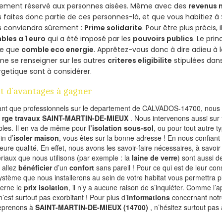
lement réservé aux personnes aisées. Même avec des
revenus
 faites donc partie de ces personnes-là, et que vous habitiez à
s conviendra sûrement :
Prime solidarite
. Pour être plus précis, 
bles a 1 euro
qui a été imposé par les
pouvoirs publics
. Le pri
re que
comble eco energie
. Apprêtez-vous donc à dire adieu à 
e se renseigner sur les autres
criteres eligibilite
stipulées dans
getique sont à considérer.
t d’avantages à gagner
ant que professionnels sur le departement de CALVADOS-14700, nous f
l
rge travaux SAINT-MARTIN-DE-MIEUX
. Nous intervenons aussi sur 
les. Il en va de même pour
l’isolation sous-sol
, ou pour tout autre 
in d’
isoler maison
, vous êtes sur la bonne adresse ! En nous confiant
leure qualité. En effet, nous avons les savoir-faire nécessaires, à savoir
riaux que nous utilisons (par exemple : la
laine de verre
) sont aussi de
 allez
bénéficier
d’un
confort
sans pareil ! Pour ce qui est de leur co
ystème que nous installerons au sein de votre habitat vous permettra p
erne le
prix isolation
, il n’y a aucune raison de s’inquiéter. Comme l
n’est surtout pas exorbitant ! Pour plus d’
informations
concernant notre
eprenons à
SAINT-MARTIN-DE-MIEUX (14700)
, n’hésitez surtout pas