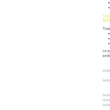
Qui
MIE
Troi
Le p
amél
Isol
Isol
Isol
Isol
Isol