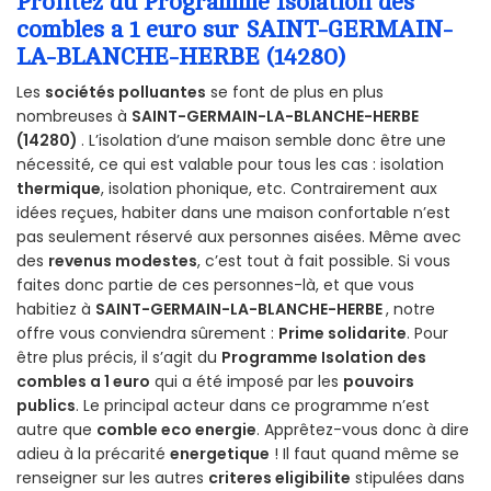
Profitez du Programme Isolation des
combles a 1 euro sur SAINT-GERMAIN-
LA-BLANCHE-HERBE (14280)
Les
sociétés polluantes
se font de plus en plus
nombreuses à
SAINT-GERMAIN-LA-BLANCHE-HERBE
(14280)
. L’isolation d’une maison semble donc être une
nécessité, ce qui est valable pour tous les cas : isolation
thermique
, isolation phonique, etc. Contrairement aux
idées reçues, habiter dans une maison confortable n’est
pas seulement réservé aux personnes aisées. Même avec
des
revenus modestes
, c’est tout à fait possible. Si vous
faites donc partie de ces personnes-là, et que vous
habitiez à
SAINT-GERMAIN-LA-BLANCHE-HERBE
, notre
offre vous conviendra sûrement :
Prime solidarite
. Pour
être plus précis, il s’agit du
Programme Isolation des
combles a 1 euro
qui a été imposé par les
pouvoirs
publics
. Le principal acteur dans ce programme n’est
autre que
comble eco energie
. Apprêtez-vous donc à dire
adieu à la précarité
energetique
! Il faut quand même se
renseigner sur les autres
criteres eligibilite
stipulées dans