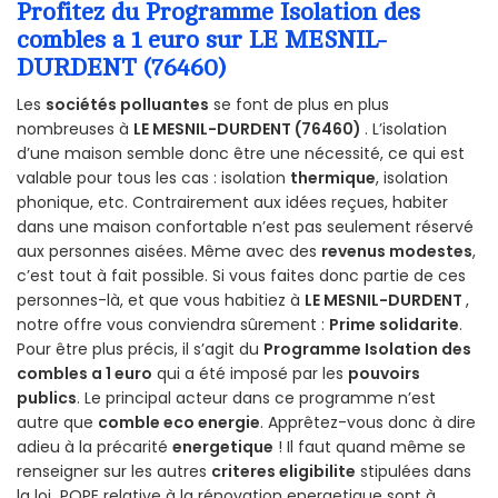
Profitez du Programme Isolation des
combles a 1 euro sur LE MESNIL-
DURDENT (76460)
Les
sociétés polluantes
se font de plus en plus
nombreuses à
LE MESNIL-DURDENT (76460)
. L’isolation
d’une maison semble donc être une nécessité, ce qui est
valable pour tous les cas : isolation
thermique
, isolation
phonique, etc. Contrairement aux idées reçues, habiter
dans une maison confortable n’est pas seulement réservé
aux personnes aisées. Même avec des
revenus modestes
,
c’est tout à fait possible. Si vous faites donc partie de ces
personnes-là, et que vous habitiez à
LE MESNIL-DURDENT
,
notre offre vous conviendra sûrement :
Prime solidarite
.
Pour être plus précis, il s’agit du
Programme Isolation des
combles a 1 euro
qui a été imposé par les
pouvoirs
publics
. Le principal acteur dans ce programme n’est
autre que
comble eco energie
. Apprêtez-vous donc à dire
adieu à la précarité
energetique
! Il faut quand même se
renseigner sur les autres
criteres eligibilite
stipulées dans
la loi POPE relative à la rénovation energetique sont à