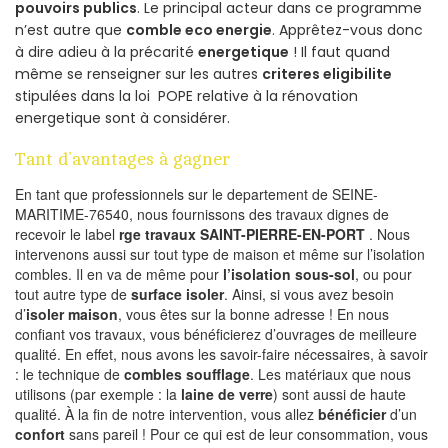
pouvoirs publics
. Le principal acteur dans ce programme
n’est autre que
comble eco energie
. Apprêtez-vous donc
à dire adieu à la précarité
energetique
! Il faut quand
même se renseigner sur les autres
criteres eligibilite
stipulées dans la loi POPE relative à la rénovation
energetique sont à considérer.
Tant d’avantages à gagner
En tant que professionnels sur le departement de SEINE-
MARITIME-76540, nous fournissons des travaux dignes de
recevoir le label
rge travaux SAINT-PIERRE-EN-PORT
. Nous
intervenons aussi sur tout type de maison et même sur l’isolation
combles. Il en va de même pour
l’isolation sous-sol
, ou pour
tout autre type de
surface isoler
. Ainsi, si vous avez besoin
d’
isoler maison
, vous êtes sur la bonne adresse ! En nous
confiant vos travaux, vous bénéficierez d’ouvrages de meilleure
qualité. En effet, nous avons les savoir-faire nécessaires, à savoir
: le technique de
combles soufflage
. Les matériaux que nous
utilisons (par exemple : la
laine de verre
) sont aussi de haute
qualité. À la fin de notre intervention, vous allez
bénéficier
d’un
confort
sans pareil ! Pour ce qui est de leur consommation, vous