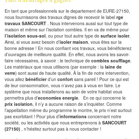
En tant que professionnels sur le departement de EURE-27150,
nous fournissons des travaux dignes de recevoir le label
rge
travaux SANCOURT
. Nous intervenons aussi sur tout type de
maison et même sur l’isolation combles. Il en va de même pour
l’isolation sous-sol
, ou pour tout autre type de
surface isoler
.
Ainsi, si vous avez besoin d’
isoler maison
, vous êtes sur la
bonne adresse ! En nous confiant vos travaux, vous bénéficierez
d’ouvrages de meilleure qualité. En effet, nous avons les savoir-
faire nécessaires, à savoir : le technique de
combles soufflage
.
Les matériaux que nous utilisons (par exemple : la
laine de
verre
) sont aussi de haute qualité. À la fin de notre intervention,
vous allez
bénéficier
d’un
confort
sans pareil ! Pour ce qui est
de leur consommation, vous n’avez pas à vous en faire. Le
système que nous installerons au sein de votre habitat vous
permettra plus d’
economies energie
. En ce qui concerne le
prix isolation
, il n’y a aucune raison de s’inquiéter. Comme
l’appellation même du programme le montre, le prix n’est surtout
pas exorbitant ! Pour plus d’
informations
concernant notre
société, ou les activités que nous entreprenons à
SANCOURT
(27150)
, n’hésitez surtout pas à nous contacter !