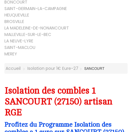
BONCOURT
SAINT-GERMAIN-LA-CAMPAGNE
HEUQUEVILLE
BROSVILLE
LA MADELEINE-DE-NONANCOURT
MALLEVILLE-SUR-LE-BEC
LA NEUVE-LYRE
SAINT-MACLOU
MEREY
Accueil
Isolation pour 1€ Eure-27
SANCOURT
Isolation des combles 1
SANCOURT (27150) artisan
RGE
Profitez du Programme Isolation des
combles a 1 euro sur SANCOURT (27150)