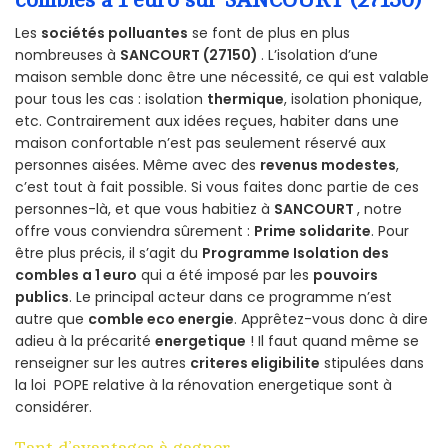
Les
sociétés polluantes
se font de plus en plus
nombreuses à
SANCOURT (27150)
. L’isolation d’une
maison semble donc être une nécessité, ce qui est valable
pour tous les cas : isolation
thermique
, isolation phonique,
etc. Contrairement aux idées reçues, habiter dans une
maison confortable n’est pas seulement réservé aux
personnes aisées. Même avec des
revenus modestes
,
c’est tout à fait possible. Si vous faites donc partie de ces
personnes-là, et que vous habitiez à
SANCOURT
, notre
offre vous conviendra sûrement :
Prime solidarite
. Pour
être plus précis, il s’agit du
Programme Isolation des
combles a 1 euro
qui a été imposé par les
pouvoirs
publics
. Le principal acteur dans ce programme n’est
autre que
comble eco energie
. Apprêtez-vous donc à dire
adieu à la précarité
energetique
! Il faut quand même se
renseigner sur les autres
criteres eligibilite
stipulées dans
la loi POPE relative à la rénovation energetique sont à
considérer.
Tant d’avantages à gagner