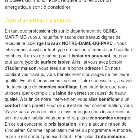
stipulées dans la loi POPE relative à la rénovation
energetique sont à considérer.
Tant d’avantages à gagner
En tant que professionnels sur le departement de SEINE-
MARITIME-76590, nous fournissons des travaux dignes de
recevoir le label
rge travaux NOTRE-DAME-DU-PARC
. Nous
intervenons aussi sur tout type de maison et même sur l’isolation
combles. Il en va de même pour
l’isolation sous-sol
, ou pour
tout autre type de
surface isoler
. Ainsi, si vous avez besoin
d’
isoler maison
, vous êtes sur la bonne adresse ! En nous
confiant vos travaux, vous bénéficierez d’ouvrages de meilleure
qualité. En effet, nous avons les savoir-faire nécessaires, à savoir
: le technique de
combles soufflage
. Les matériaux que nous
utilisons (par exemple : la
laine de verre
) sont aussi de haute
qualité. À la fin de notre intervention, vous allez
bénéficier
d’un
confort
sans pareil ! Pour ce qui est de leur consommation, vous
n’avez pas à vous en faire. Le système que nous installerons au
sein de votre habitat vous permettra plus d’
economies energie
.
En ce qui concerne le
prix isolation
, il n’y a aucune raison de
s’inquiéter. Comme l’appellation même du programme le montre,
le prix n’est surtout pas exorbitant ! Pour plus d’
informations