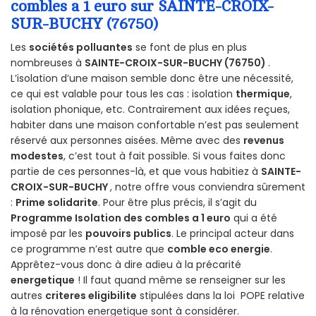
combles a 1 euro sur SAINTE-CROIX-
SUR-BUCHY (76750)
Les
sociétés polluantes
se font de plus en plus
nombreuses à
SAINTE-CROIX-SUR-BUCHY (76750)
.
L’isolation d’une maison semble donc être une nécessité,
ce qui est valable pour tous les cas : isolation
thermique
,
isolation phonique, etc. Contrairement aux idées reçues,
habiter dans une maison confortable n’est pas seulement
réservé aux personnes aisées. Même avec des
revenus
modestes
, c’est tout à fait possible. Si vous faites donc
partie de ces personnes-là, et que vous habitiez à
SAINTE-
CROIX-SUR-BUCHY
, notre offre vous conviendra sûrement
:
Prime solidarite
. Pour être plus précis, il s’agit du
Programme Isolation des combles a 1 euro
qui a été
imposé par les
pouvoirs publics
. Le principal acteur dans
ce programme n’est autre que
comble eco energie
.
Apprêtez-vous donc à dire adieu à la précarité
energetique
! Il faut quand même se renseigner sur les
autres
criteres eligibilite
stipulées dans la loi POPE relative
à la rénovation energetique sont à considérer.