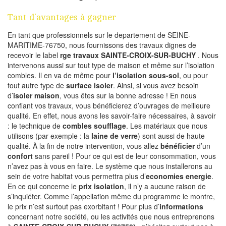
Tant d’avantages à gagner
En tant que professionnels sur le departement de SEINE-
MARITIME-76750, nous fournissons des travaux dignes de
recevoir le label
rge travaux SAINTE-CROIX-SUR-BUCHY
. Nous
intervenons aussi sur tout type de maison et même sur l’isolation
combles. Il en va de même pour
l’isolation sous-sol
, ou pour
tout autre type de
surface isoler
. Ainsi, si vous avez besoin
d’
isoler maison
, vous êtes sur la bonne adresse ! En nous
confiant vos travaux, vous bénéficierez d’ouvrages de meilleure
qualité. En effet, nous avons les savoir-faire nécessaires, à savoir
: le technique de
combles soufflage
. Les matériaux que nous
utilisons (par exemple : la
laine de verre
) sont aussi de haute
qualité. À la fin de notre intervention, vous allez
bénéficier
d’un
confort
sans pareil ! Pour ce qui est de leur consommation, vous
n’avez pas à vous en faire. Le système que nous installerons au
sein de votre habitat vous permettra plus d’
economies energie
.
En ce qui concerne le
prix isolation
, il n’y a aucune raison de
s’inquiéter. Comme l’appellation même du programme le montre,
le prix n’est surtout pas exorbitant ! Pour plus d’
informations
concernant notre société, ou les activités que nous entreprenons