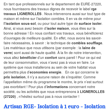
En tant que professionnels sur le departement de EURE-27220,
nous fournissons des travaux dignes de recevoir le label
rge
travaux LIGNEROLLES
. Nous intervenons aussi sur tout type de
maison et même sur l’isolation combles. Il en va de même pour
l’isolation sous-sol
, ou pour tout autre type de
surface isoler
.
Ainsi, si vous avez besoin d’
isoler maison
, vous êtes sur la
bonne adresse ! En nous confiant vos travaux, vous bénéficierez
d’ouvrages de meilleure qualité. En effet, nous avons les savoir-
faire nécessaires, à savoir : le technique de
combles soufflage
.
Les matériaux que nous utilisons (par exemple : la
laine de
verre
) sont aussi de haute qualité. À la fin de notre intervention,
vous allez
bénéficier
d’un
confort
sans pareil ! Pour ce qui est
de leur consommation, vous n’avez pas à vous en faire. Le
système que nous installerons au sein de votre habitat vous
permettra plus d’
economies energie
. En ce qui concerne le
prix isolation
, il n’y a aucune raison de s’inquiéter. Comme
l’appellation même du programme le montre, le prix n’est surtout
pas exorbitant ! Pour plus d’
informations
concernant notre
société, ou les activités que nous entreprenons à
LIGNEROLLES
(27220)
, n’hésitez surtout pas à nous contacter !
Artisan RGE- Isolation à 1 euro - Isolation