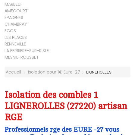
MARBEUF
AMECOURT
EPAIGNES
CHAMBRAY
ECOS
LES PLACES
RENNEVILLE
LA FERRIERE-SUR-RISLE
MESNIL-ROUSSET
Accueil
Isolation pour 1€ Eure-27
LIGNEROLLES
Isolation des combles 1
LIGNEROLLES (27220) artisan
RGE
Professionnels rge des EURE -27 vous