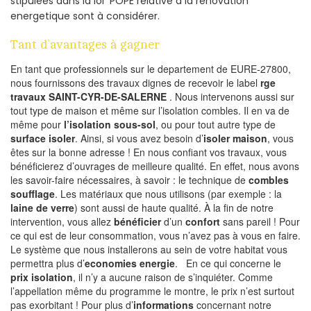
stipulées dans la loi POPE relative à la rénovation
energetique sont à considérer.
Tant d’avantages à gagner
En tant que professionnels sur le departement de EURE-27800,
nous fournissons des travaux dignes de recevoir le label
rge
travaux SAINT-CYR-DE-SALERNE
. Nous intervenons aussi sur
tout type de maison et même sur l’isolation combles. Il en va de
même pour
l’isolation sous-sol
, ou pour tout autre type de
surface isoler
. Ainsi, si vous avez besoin d’
isoler maison
, vous
êtes sur la bonne adresse ! En nous confiant vos travaux, vous
bénéficierez d’ouvrages de meilleure qualité. En effet, nous avons
les savoir-faire nécessaires, à savoir : le technique de
combles
soufflage
. Les matériaux que nous utilisons (par exemple : la
laine de verre
) sont aussi de haute qualité. À la fin de notre
intervention, vous allez
bénéficier
d’un
confort
sans pareil ! Pour
ce qui est de leur consommation, vous n’avez pas à vous en faire.
Le système que nous installerons au sein de votre habitat vous
permettra plus d’
economies energie
. En ce qui concerne le
prix isolation
, il n’y a aucune raison de s’inquiéter. Comme
l’appellation même du programme le montre, le prix n’est surtout
pas exorbitant ! Pour plus d’
informations
concernant notre