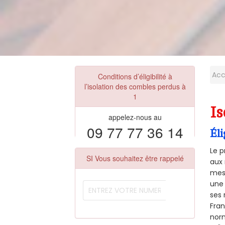
Acc
Conditions d’éligibilité à
l’isolation des combles perdus à
1
Is
appelez-nous au
09 77 77 36 14
Éli
Le p
SI Vous souhaitez être rappelé
aux 
mesu
une 
ses 
Fra
norm