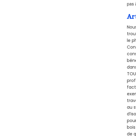
pas 
Ar
Nous
trou
le p
Cons
cons
béné
dans
TOUR
prof
fact
exem
trav
au s
d’is
pour
bois
de q