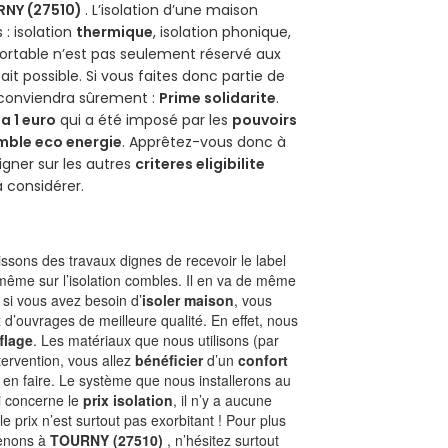
RNY (27510)
. L’isolation d’une maison
 : isolation
thermique
, isolation phonique,
ortable n’est pas seulement réservé aux
 fait possible. Si vous faites donc partie de
s conviendra sûrement :
Prime solidarite
.
a 1 euro
qui a été imposé par les
pouvoirs
mble eco energie
. Apprêtez-vous donc à
gner sur les autres
criteres eligibilite
à considérer.
sons des travaux dignes de recevoir le label
 même sur l’isolation combles. Il en va de même
, si vous avez besoin d’
isoler maison
, vous
 d’ouvrages de meilleure qualité. En effet, nous
flage
. Les matériaux que nous utilisons (par
ntervention, vous allez
bénéficier
d’un
confort
 en faire. Le système que nous installerons au
i concerne le
prix isolation
, il n’y a aucune
prix n’est surtout pas exorbitant ! Pour plus
renons à
TOURNY (27510)
, n’hésitez surtout