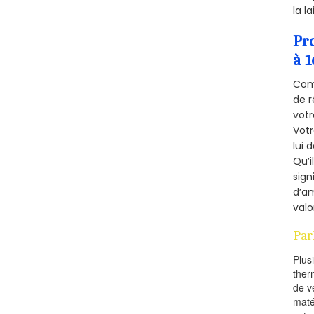
la l
Pr
à 1
Comm
de r
votr
Vot
lui 
Qu’i
sign
d’am
valo
Par
Plus
ther
de v
maté