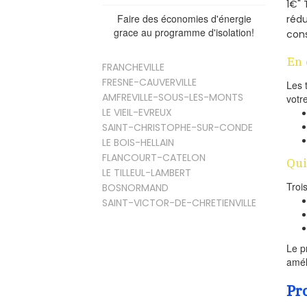
1€" 
Faire des économies d'énergie
rédu
grace au programme d'isolation!
cons
En 
FRANCHEVILLE
FRESNE-CAUVERVILLE
Les 
AMFREVILLE-SOUS-LES-MONTS
votr
LE VIEIL-EVREUX
SAINT-CHRISTOPHE-SUR-CONDE
LE BOIS-HELLAIN
FLANCOURT-CATELON
Qui
LE TILLEUL-LAMBERT
Troi
BOSNORMAND
SAINT-VICTOR-DE-CHRETIENVILLE
Le p
amél
Pr