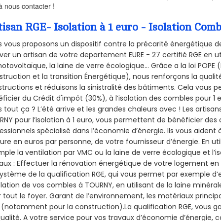
à nous contacter !
tisan RGE- Isolation à 1 euro - Isolation Co
 vous proposons un dispositif contre la précarité énergétique de
ver un artisan de votre departement EURE - 27 certifié RGE en ut
hotovoltaïque, la laine de verre écologique... Grâce a la loi POPE
truction et la
transition Énergétique), nous renforçons la quali
tructions et réduisons la sinistralité des bâtiments. Cela vous 
ficier du Crédit d'impôt (30%), à l’isolation des combles pour 1 eu
 tout ça ? L’été arrive et les grandes chaleurs avec ! Les artisans
NY pour l’isolation à 1 euro, vous permettent de bénéficier des 
essionnels spécialisé dans l’économie d’énergie. Ils vous aident à
ure en euros par personne, de votre fournisseur d’énergie. En uti
ple la ventilation par VMC ou la laine de verre écologique et l’
aux : Effectuer la rénovation énergétique de votre logement en 
ystème de la qualification RGE, qui vous permet par exemple d’
olation de vos combles à TOURNY, en utilisant de la laine minéral
 tout le foyer. Garant de l’environnement, les matériaux principal
 (notamment pour la construction).La qualification RGE, vous g
ualité. A votre service pour vos travaux d’économie d’énergie