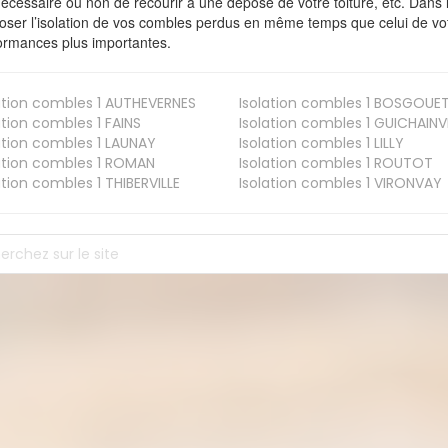
nécessaire ou non de recourir à une dépose de votre toiture, etc. Dans 
oser l’isolation de vos combles perdus en même temps que celui de vot
ormances plus importantes.
ation combles 1
AUTHEVERNES
Isolation combles 1
BOSGOUE
ation combles 1
FAINS
Isolation combles 1
GUICHAINVI
ation combles 1
LAUNAY
Isolation combles 1
LILLY
ation combles 1
ROMAN
Isolation combles 1
ROUTOT
ation combles 1
THIBERVILLE
Isolation combles 1
VIRONVAY