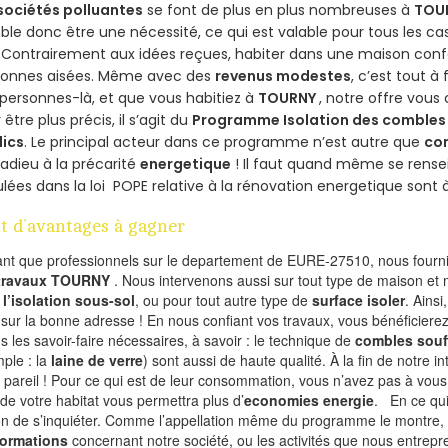
sociétés polluantes
se font de plus en plus nombreuses à
TOU
le donc être une nécessité, ce qui est valable pour tous les cas
 Contrairement aux idées reçues, habiter dans une maison conf
sonnes aisées. Même avec des
revenus modestes
, c’est tout à
personnes-là, et que vous habitiez à
TOURNY
, notre offre vou
 être plus précis, il s’agit du
Programme Isolation des combles 
lics
. Le principal acteur dans ce programme n’est autre que
co
 adieu à la précarité
energetique
! Il faut quand même se rensei
ulées dans la loi POPE relative à la rénovation energetique sont 
t d’avantages à gagner
ant que professionnels sur le departement de EURE-27510, nous fournis
 travaux TOURNY
. Nous intervenons aussi sur tout type de maison et
r
l’isolation sous-sol
, ou pour tout autre type de
surface isoler
. Ainsi
 sur la bonne adresse ! En nous confiant vos travaux, vous bénéficierez
s les savoir-faire nécessaires, à savoir : le technique de
combles souf
ple : la
laine de verre
) sont aussi de haute qualité. À la fin de notre i
 pareil ! Pour ce qui est de leur consommation, vous n’avez pas à vous
 de votre habitat vous permettra plus d’
economies energie
. En ce qu
on de s’inquiéter. Comme l’appellation même du programme le montre, le 
formations
concernant notre société, ou les activités que nous entrep