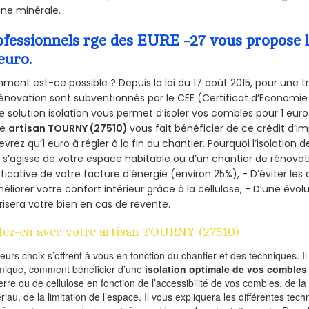
aine minérale.
ofessionnels rge des EURE -27 vous propose l
euro.
ent est-ce possible ? Depuis la loi du 17 août 2015, pour une tr
énovation sont subventionnés par le CEE (Certificat d’Economie
e solution isolation vous permet d’isoler vos combles pour 1 e
re
artisan TOURNY (27510)
vous fait bénéficier de ce crédit d’im
devrez qu’1 euro à régler à la fin du chantier. Pourquoi l’isolation 
l s’agisse de votre espace habitable ou d’un chantier de rénovati
ificative de votre facture d’énergie (environ 25%), - D’éviter le
éliorer votre confort intérieur grâce à la cellulose, - D’une év
risera votre bien en cas de revente.
lez-en avec votre artisan TOURNY (27510)
ieurs choix s’offrent à vous en fonction du chantier et des techniques. I
mique, comment bénéficier d’une
isolation optimale de vos combles
erre ou de cellulose en fonction de l’accessibilité de vos combles, de l
riau, de la limitation de l’espace. Il vous expliquera les différentes techn