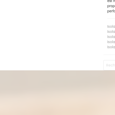
est 
prop
perf
Isol
Isol
Isol
Isol
Isol