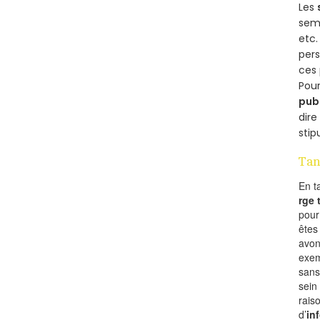
Les
semb
etc.
per
ces 
Pour
pub
dire
stip
Tan
En t
rge
pou
êtes
avon
exem
sans
sein
rais
d’
in