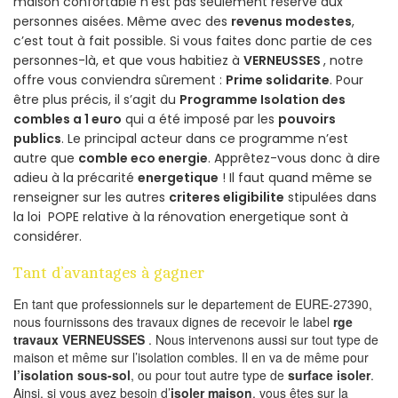
maison confortable n’est pas seulement réservé aux
personnes aisées. Même avec des
revenus modestes
,
c’est tout à fait possible. Si vous faites donc partie de ces
personnes-là, et que vous habitiez à
VERNEUSSES
, notre
offre vous conviendra sûrement :
Prime solidarite
. Pour
être plus précis, il s’agit du
Programme Isolation des
combles a 1 euro
qui a été imposé par les
pouvoirs
publics
. Le principal acteur dans ce programme n’est
autre que
comble eco energie
. Apprêtez-vous donc à dire
adieu à la précarité
energetique
! Il faut quand même se
renseigner sur les autres
criteres eligibilite
stipulées dans
la loi POPE relative à la rénovation energetique sont à
considérer.
Tant d’avantages à gagner
En tant que professionnels sur le departement de EURE-27390,
nous fournissons des travaux dignes de recevoir le label
rge
travaux VERNEUSSES
. Nous intervenons aussi sur tout type de
maison et même sur l’isolation combles. Il en va de même pour
l’isolation sous-sol
, ou pour tout autre type de
surface isoler
.
Ainsi, si vous avez besoin d’
isoler maison
, vous êtes sur la