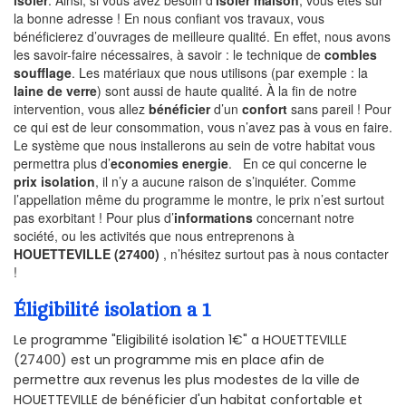
isoler
. Ainsi, si vous avez besoin d’
isoler maison
, vous êtes sur
la bonne adresse ! En nous confiant vos travaux, vous
bénéficierez d’ouvrages de meilleure qualité. En effet, nous avons
les savoir-faire nécessaires, à savoir : le technique de
combles
soufflage
. Les matériaux que nous utilisons (par exemple : la
laine de verre
) sont aussi de haute qualité. À la fin de notre
intervention, vous allez
bénéficier
d’un
confort
sans pareil ! Pour
ce qui est de leur consommation, vous n’avez pas à vous en faire.
Le système que nous installerons au sein de votre habitat vous
permettra plus d’
economies energie
. En ce qui concerne le
prix isolation
, il n’y a aucune raison de s’inquiéter. Comme
l’appellation même du programme le montre, le prix n’est surtout
pas exorbitant ! Pour plus d’
informations
concernant notre
société, ou les activités que nous entreprenons à
HOUETTEVILLE (27400)
, n’hésitez surtout pas à nous contacter
!
Éligibilité isolation a 1
Le programme "Eligibilité isolation 1€" a HOUETTEVILLE
(27400) est un programme mis en place afin de
permettre aux revenus les plus modestes de la ville de
HOUETTEVILLE de bénéficier d'un habitat confortable et