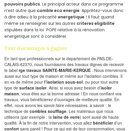
pouvoirs publics
. Le principal acteur dans ce programme
n’est autre que
comble eco energie
. Apprêtez-vous donc
à dire adieu à la précarité
energetique
! Il faut quand
même se renseigner sur les autres
criteres eligibilite
stipulées dans la loi POPE relative à la rénovation
energetique sont à considérer.
Tant d’avantages à gagner
En tant que professionnels sur le departement de PAS-DE-
CALAIS-62370, nous fournissons des travaux dignes de recevoir
le label
rge travaux SAINTE-MARIE-KERQUE
. Nous intervenons
aussi sur tout type de maison et même sur l’isolation combles. Il
en va de même pour
l’isolation sous-sol
, ou pour tout autre
type de
surface isoler
. Ainsi, si vous avez besoin d’
isoler
maison
, vous êtes sur la bonne adresse ! En nous confiant vos
travaux, vous bénéficierez d’ouvrages de meilleure qualité. En
effet, nous avons les savoir-faire nécessaires, à savoir : le
technique de
combles soufflage
. Les matériaux que nous
utilisons (par exemple : la
laine de verre
) sont aussi de haute
qualité. À la fin de notre intervention, vous allez
bénéficier
d’un
confort
sans pareil ! Pour ce qui est de leur consommation, vous