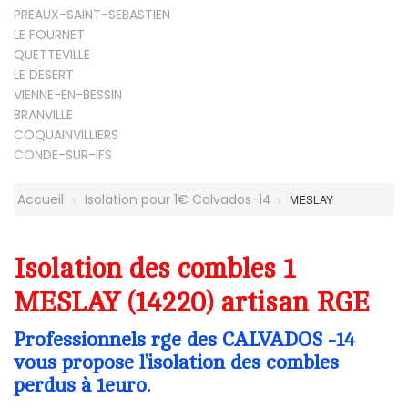
PREAUX-SAINT-SEBASTIEN
LE FOURNET
QUETTEVILLE
LE DESERT
VIENNE-EN-BESSIN
BRANVILLE
COQUAINVILLIERS
CONDE-SUR-IFS
Accueil
Isolation pour 1€ Calvados-14
MESLAY
Isolation des combles 1
MESLAY (14220) artisan RGE
Professionnels rge des CALVADOS -14
vous propose l’isolation des combles
perdus à 1euro.