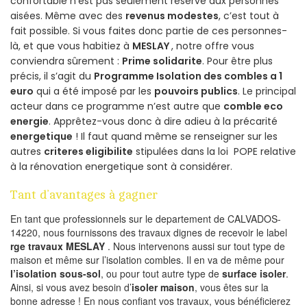
confortable n’est pas seulement réservé aux personnes
aisées. Même avec des
revenus modestes
, c’est tout à
fait possible. Si vous faites donc partie de ces personnes-
là, et que vous habitiez à
MESLAY
, notre offre vous
conviendra sûrement :
Prime solidarite
. Pour être plus
précis, il s’agit du
Programme Isolation des combles a 1
euro
qui a été imposé par les
pouvoirs publics
. Le principal
acteur dans ce programme n’est autre que
comble eco
energie
. Apprêtez-vous donc à dire adieu à la précarité
energetique
! Il faut quand même se renseigner sur les
autres
criteres eligibilite
stipulées dans la loi POPE relative
à la rénovation energetique sont à considérer.
Tant d’avantages à gagner
En tant que professionnels sur le departement de CALVADOS-
14220, nous fournissons des travaux dignes de recevoir le label
rge travaux MESLAY
. Nous intervenons aussi sur tout type de
maison et même sur l’isolation combles. Il en va de même pour
l’isolation sous-sol
, ou pour tout autre type de
surface isoler
.
Ainsi, si vous avez besoin d’
isoler maison
, vous êtes sur la
bonne adresse ! En nous confiant vos travaux, vous bénéficierez