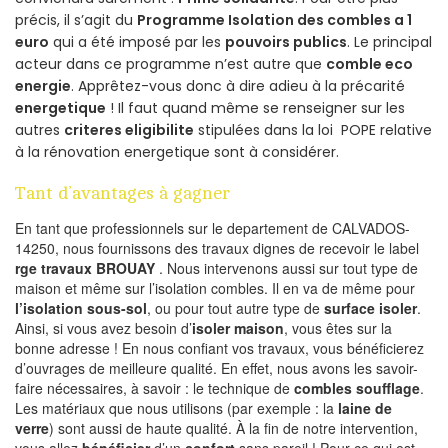
précis, il s’agit du
Programme Isolation des combles a 1
euro
qui a été imposé par les
pouvoirs publics
. Le principal
acteur dans ce programme n’est autre que
comble eco
energie
. Apprêtez-vous donc à dire adieu à la précarité
energetique
! Il faut quand même se renseigner sur les
autres
criteres eligibilite
stipulées dans la loi POPE relative
à la rénovation energetique sont à considérer.
Tant d’avantages à gagner
En tant que professionnels sur le departement de CALVADOS-
14250, nous fournissons des travaux dignes de recevoir le label
rge travaux BROUAY
. Nous intervenons aussi sur tout type de
maison et même sur l’isolation combles. Il en va de même pour
l’isolation sous-sol
, ou pour tout autre type de
surface isoler
.
Ainsi, si vous avez besoin d’
isoler maison
, vous êtes sur la
bonne adresse ! En nous confiant vos travaux, vous bénéficierez
d’ouvrages de meilleure qualité. En effet, nous avons les savoir-
faire nécessaires, à savoir : le technique de
combles soufflage
.
Les matériaux que nous utilisons (par exemple : la
laine de
verre
) sont aussi de haute qualité. À la fin de notre intervention,
vous allez
bénéficier
d’un
confort
sans pareil ! Pour ce qui est