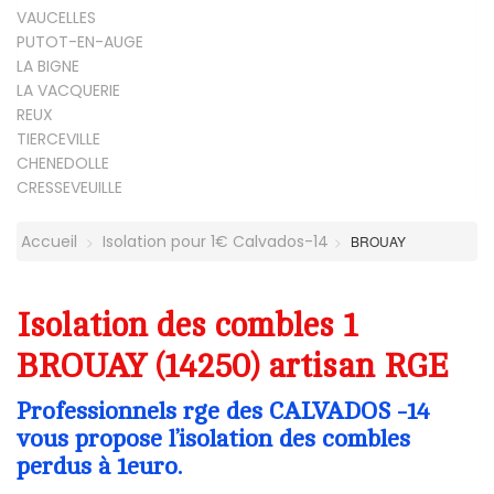
VAUCELLES
PUTOT-EN-AUGE
LA BIGNE
LA VACQUERIE
REUX
TIERCEVILLE
CHENEDOLLE
CRESSEVEUILLE
Accueil
Isolation pour 1€ Calvados-14
BROUAY
Isolation des combles 1
BROUAY (14250) artisan RGE
Professionnels rge des CALVADOS -14
vous propose l’isolation des combles
perdus à 1euro.