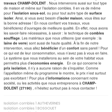
travaux CHAMP-DOLENT
. Nous intervenons aussi sur tout type
de maison et même sur l’isolation combles. Il en va de même
pour
l’isolation sous-sol
, ou pour tout autre type de
surface
isoler
. Ainsi, si vous avez besoin d’
isoler maison
, vous êtes sur
la bonne adresse ! En nous confiant vos travaux, vous
bénéficierez d’ouvrages de meilleure qualité. En effet, nous avons
les savoir-faire nécessaires, à savoir : le technique de
combles
soufflage
. Les matériaux que nous utilisons (par exemple : la
laine de verre
) sont aussi de haute qualité. À la fin de notre
intervention, vous allez
bénéficier
d’un
confort
sans pareil ! Pour
ce qui est de leur consommation, vous n’avez pas à vous en faire.
Le système que nous installerons au sein de votre habitat vous
permettra plus d’
economies energie
. En ce qui concerne le
prix isolation
, il n’y a aucune raison de s’inquiéter. Comme
l’appellation même du programme le montre, le prix n’est surtout
pas exorbitant ! Pour plus d’
informations
concernant notre
société, ou les activités que nous entreprenons à
CHAMP-
DOLENT (27190)
, n’hésitez surtout pas à nous contacter !
Isolation combles 1
AUTHEVERNES
Isolation combles 1
BOSGOUET