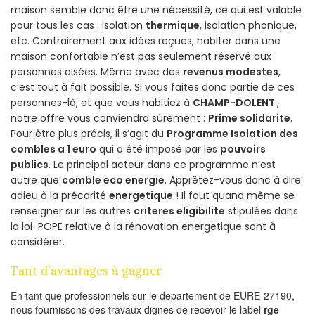
maison semble donc être une nécessité, ce qui est valable
pour tous les cas : isolation
thermique
, isolation phonique,
etc. Contrairement aux idées reçues, habiter dans une
maison confortable n’est pas seulement réservé aux
personnes aisées. Même avec des
revenus modestes
,
c’est tout à fait possible. Si vous faites donc partie de ces
personnes-là, et que vous habitiez à
CHAMP-DOLENT
,
notre offre vous conviendra sûrement :
Prime solidarite
.
Pour être plus précis, il s’agit du
Programme Isolation des
combles a 1 euro
qui a été imposé par les
pouvoirs
publics
. Le principal acteur dans ce programme n’est
autre que
comble eco energie
. Apprêtez-vous donc à dire
adieu à la précarité
energetique
! Il faut quand même se
renseigner sur les autres
criteres eligibilite
stipulées dans
la loi POPE relative à la rénovation energetique sont à
considérer.
Tant d’avantages à gagner
En tant que professionnels sur le departement de EURE-27190,
nous fournissons des travaux dignes de recevoir le label
rge