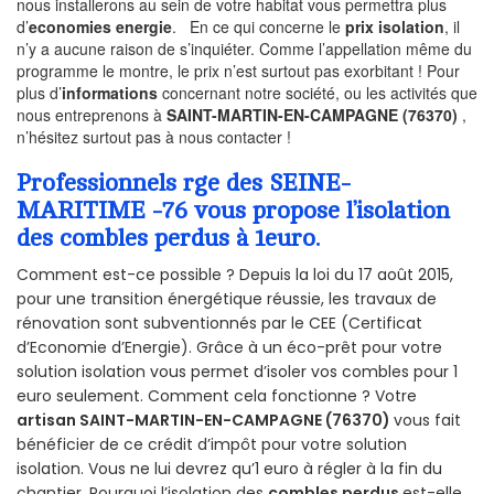
nous installerons au sein de votre habitat vous permettra plus
d’
economies energie
. En ce qui concerne le
prix isolation
, il
n’y a aucune raison de s’inquiéter. Comme l’appellation même du
programme le montre, le prix n’est surtout pas exorbitant ! Pour
plus d’
informations
concernant notre société, ou les activités que
nous entreprenons à
SAINT-MARTIN-EN-CAMPAGNE (76370)
,
n’hésitez surtout pas à nous contacter !
Professionnels rge des SEINE-
MARITIME -76 vous propose l’isolation
des combles perdus à 1euro.
Comment est-ce possible ? Depuis la loi du 17 août 2015,
pour une transition énergétique réussie, les travaux de
rénovation sont subventionnés par le CEE (Certificat
d’Economie d’Energie). Grâce à un éco-prêt pour votre
solution isolation vous permet d’isoler vos combles pour 1
euro seulement. Comment cela fonctionne ? Votre
artisan SAINT-MARTIN-EN-CAMPAGNE (76370)
vous fait
bénéficier de ce crédit d’impôt pour votre solution
isolation. Vous ne lui devrez qu’1 euro à régler à la fin du
chantier. Pourquoi l’isolation des
combles perdus
est-elle