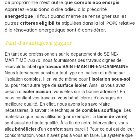
ce programme n’est autre que
comble eco energie
.
Apprêtez-vous donc à dire adieu à la précarité
energetique
! Il faut quand même se renseigner sur les
autres
criteres eligibilite
stipulées dans la loi POPE relative
à la rénovation energetique sont à considérer.
Tant d’avantages à gagner
En tant que professionnels sur le departement de SEINE-
MARITIME-76370, nous fournissons des travaux dignes de
recevoir le label
rge travaux SAINT-MARTIN-EN-CAMPAGNE
.
Nous intervenons aussi sur tout type de maison et même sur
l’isolation combles. Il en va de même pour
l’isolation sous-sol
,
ou pour tout autre type de
surface isoler
. Ainsi, si vous avez
besoin d’
isoler maison
, vous êtes sur la bonne adresse ! En
nous confiant vos travaux, vous bénéficierez d’ouvrages de
meilleure qualité. En effet, nous avons les savoir-faire
nécessaires, à savoir : le technique de
combles soufflage
. Les
matériaux que nous utilisons (par exemple : la
laine de verre
)
sont aussi de haute qualité. À la fin de notre intervention, vous
allez
bénéficier
d’un
confort
sans pareil ! Pour ce qui est de leur
consommation, vous n’avez pas à vous en faire. Le système que