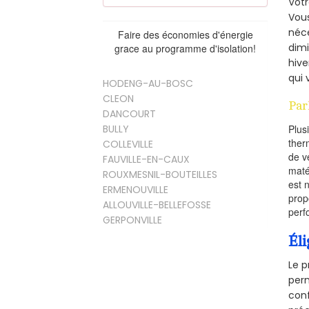
Vot
Vous
néce
Faire des économies d'énergie
dimi
grace au programme d'isolation!
hive
qui 
HODENG-AU-BOSC
CLEON
Par
DANCOURT
BULLY
Plus
ther
COLLEVILLE
de v
FAUVILLE-EN-CAUX
maté
ROUXMESNIL-BOUTEILLES
est 
ERMENOUVILLE
prop
ALLOUVILLE-BELLEFOSSE
perf
GERPONVILLE
Éli
Le p
perm
conf