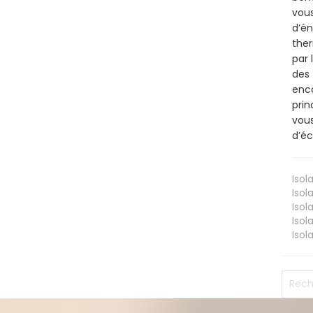
vous
d’én
ther
par 
des 
enco
prin
vous
d’éc
Isol
Isol
Isol
Isol
Isol