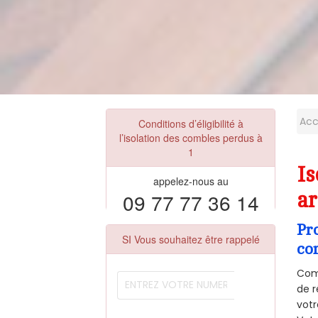
Acc
Conditions d’éligibilité à
l’isolation des combles perdus à
1
Is
appelez-nous au
09 77 77 36 14
ar
Pr
SI Vous souhaitez être rappelé
co
Comm
de r
votr