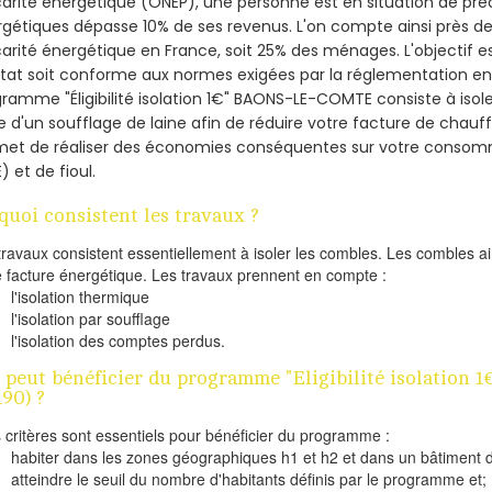
arité énergétique (ONEP), une personne est en situation de pré
gétiques dépasse 10% de ses revenus. L'on compte ainsi près de 
arité énergétique en France, soit 25% des ménages.
L'objectif 
tat soit conforme aux normes exigées par la réglementation en 
ramme "Éligibilité isolation 1€" BAONS-LE-COMTE consiste à isol
de d'un soufflage de laine afin de réduire votre facture de chauf
met de réaliser des économies conséquentes sur votre consom
) et de fioul.
quoi consistent les travaux ?
travaux consistent essentiellement à isoler les combles. Les combles 
e facture énergétique. Les travaux prennent en compte :
l'isolation thermique
l'isolation par soufflage
l'isolation des comptes perdus.
 peut bénéficier du programme "Eligibilité isolatio
190) ?
s critères sont essentiels pour bénéficier du programme :
habiter dans les zones géographiques h1 et h2 et dans un bâtiment d
atteindre le seuil du nombre d'habitants définis par le programme et;