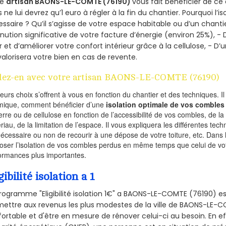
re
artisan BAONS-LE-COMTE (76190)
vous fait bénéficier de ce 
 ne lui devrez qu’1 euro à régler à la fin du chantier. Pourquoi l’i
ssaire ? Qu’il s’agisse de votre espace habitable ou d’un chantie
nution significative de votre facture d’énergie (environ 25%), - 
r et d’améliorer votre confort intérieur grâce à la cellulose, -
valorisera votre bien en cas de revente.
lez-en avec votre artisan BAONS-LE-COMTE (76190)
ieurs choix s’offrent à vous en fonction du chantier et des techniques. I
mique, comment bénéficier d’une
isolation optimale de vos combles
erre ou de cellulose en fonction de l’accessibilité de vos combles, de l
riau, de la limitation de l’espace. Il vous expliquera les différentes techn
nécessaire ou non de recourir à une dépose de votre toiture, etc. Dans 
oser l’isolation de vos combles perdus en même temps que celui de vot
ormances plus importantes.
gibilité isolation a 1
rogramme "Eligibilité isolation 1€" a BAONS-LE-COMTE (76190) 
ettre aux revenus les plus modestes de la ville de BAONS-LE-C
ortable et d'être en mesure de rénover celui-ci au besoin. En eff