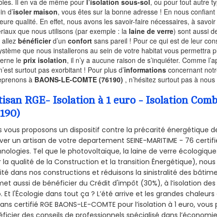
les. Il en va de même pour
l’isolation sous-sol
, ou pour tout autre 
in d’
isoler maison
, vous êtes sur la bonne adresse ! En nous confiant
leure qualité. En effet, nous avons les savoir-faire nécessaires, à savoir
riaux que nous utilisons (par exemple : la
laine de verre
) sont aussi de
 allez
bénéficier
d’un
confort
sans pareil ! Pour ce qui est de leur co
ystème que nous installerons au sein de votre habitat vous permettra p
erne le
prix isolation
, il n’y a aucune raison de s’inquiéter. Comme l
n’est surtout pas exorbitant ! Pour plus d’
informations
concernant notre
eprenons à
BAONS-LE-COMTE (76190)
, n’hésitez surtout pas à nous 
tisan RGE- Isolation à 1 euro - Isolation 
6190)
 vous proposons un dispositif contre la précarité énergétique de
ver un artisan de votre departement SEINE-MARITIME - 76 certifié
nologies. Tel que le photovoltaïque, la laine de verre écologiqu
 la qualité de la Construction et la
transition Énergétique), nous
ité dans nos constructions et réduisons la sinistralité des bâtim
et aussi de bénéficier du Crédit d'impôt (30%), à l’isolation de
. Et l'Écologie dans tout ça ? L’été arrive et les grandes chaleurs
sans certifié RGE BAONS-LE-COMTE pour l’isolation à 1 euro, vou
ficier des conseils de professionnels spécialisé dans l’économie 