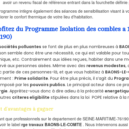
avoir un revenu fiscal de référence entrant dans la fourchette définie p
rogramme intègre également des séances de sensibilisation visant à vo
iorer le confort thermique de votre lieu d'habitation.
ofitez du Programme Isolation des combles
6190)
sociétés polluantes
se font de plus en plus nombreuses à
BAO
on semble donc être une nécessité, ce qui est valable pour tous 
ique, etc. Contrairement aux idées reçues, habiter dans une m
ervé aux personnes aisées. Même avec des
revenus modestes
,
 partie de ces personnes-là, et que vous habitiez à
BAONS-LE
ement :
Prime solidarite
. Pour être plus précis, il s’agit du
Progra
imposé par les
pouvoirs publics
. Le principal acteur dans ce 
rgie
. Apprêtez-vous donc à dire adieu à la précarité
energetiqu
autres
criteres eligibilite
stipulées dans la loi POPE relative à l
t d’avantages à gagner
ant que professionnels sur le departement de SEINE-MARITIME-76190,
voir le label
rge travaux BAONS-LE-COMTE
. Nous intervenons aussi 