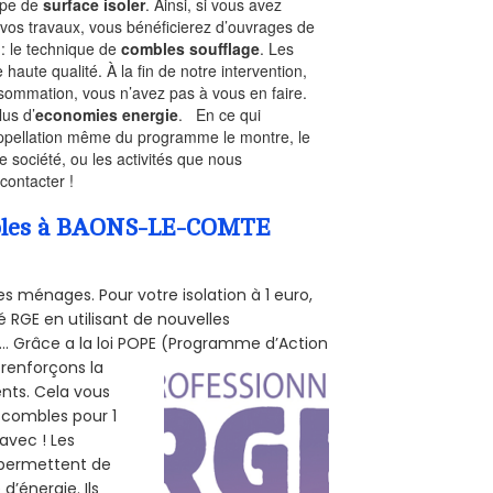
type de
surface isoler
. Ainsi, si vous avez
 vos travaux, vous bénéficierez d’ouvrages de
 : le technique de
combles soufflage
. Les
 haute qualité. À la fin de notre intervention,
nsommation, vous n’avez pas à vous en faire.
lus d’
economies energie
. En ce qui
’appellation même du programme le montre, le
 société, ou les activités que nous
contacter !
Combles à BAONS-LE-COMTE
s ménages. Pour votre isolation à 1 euro,
 RGE en utilisant de nouvelles
e... Grâce a la loi POPE (Programme d’Action
 renforçons la
ents. Cela vous
s combles pour 1
 avec ! Les
s permettent de
d’énergie. Ils