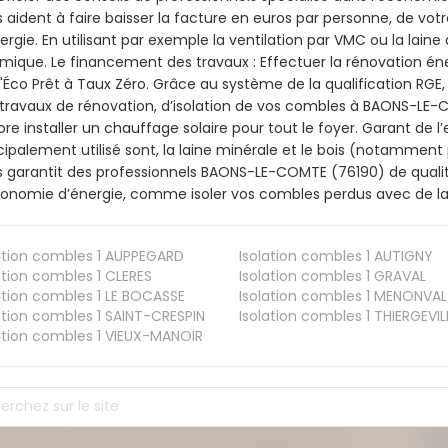
 aident à faire baisser la facture en euros par personne, de votr
ergie. En utilisant par exemple la ventilation par VMC ou la laine 
mique. Le financement des travaux : Effectuer la rénovation é
l'Éco Prêt à Taux Zéro. Grâce au système de la qualification RG
travaux de rénovation, d’isolation de vos combles à BAONS-LE-CO
re installer un chauffage solaire pour tout le foyer. Garant de 
cipalement utilisé sont, la laine minérale et le bois (notamment 
 garantit des professionnels BAONS-LE-COMTE (76190) de qualité
onomie d’énergie, comme isoler vos combles perdus avec de la 
ation combles 1
AUPPEGARD
Isolation combles 1
AUTIGNY
ation combles 1
CLERES
Isolation combles 1
GRAVAL
ation combles 1
LE BOCASSE
Isolation combles 1
MENONVAL
ation combles 1
SAINT-CRESPIN
Isolation combles 1
THIERGEVIL
ation combles 1
VIEUX-MANOIR