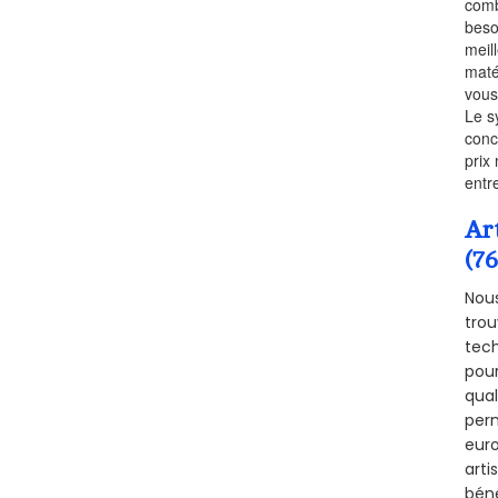
comb
beso
meil
maté
vous
Le s
conc
prix 
entr
Ar
(7
Nous
trou
tech
pour
qual
perm
euro
arti
béné