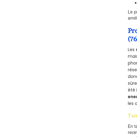
Le p
amél
Pr
(7
Les
mais
phon
rés
donc
sûr
été 
ene
les 
Tan
En t
rece