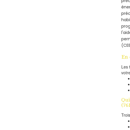
préc
éner
préc
habi
prog
l'ai
per
(CEE
En 
Les 
votr
Qui
(76
Troi