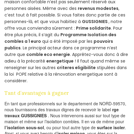
maison confortable n’est pas seulement réservé aux
personnes aisées. Même avec des
revenus modestes
,
c’est tout à fait possible. Si vous faites donc partie de ces
personnes-là, et que vous habitiez à
GUSSIGNIES
, notre
offre vous conviendra sûrement :
Prime solidarite
. Pour
être plus précis, il s’agit du
Programme Isolation des
combles a 1 euro
qui a été imposé par les
pouvoirs
publics
. Le principal acteur dans ce programme n’est
autre que
comble eco energie
. Apprêtez-vous donc à dire
adieu à la précarité
energetique
! Il faut quand même se
renseigner sur les autres
criteres eligibilite
stipulées dans
la loi POPE relative à la rénovation energetique sont à
considérer.
Tant d’avantages à gagner
En tant que professionnels sur le departement de NORD-59570,
nous fournissons des travaux dignes de recevoir le label
rge
travaux GUSSIGNIES
. Nous intervenons aussi sur tout type de
maison et même sur l’isolation combles. Il en va de même pour
l’isolation sous-sol
, ou pour tout autre type de
surface isoler
.
Ainsi, si vous avez besoin d’
isoler maison
, vous êtes sur la