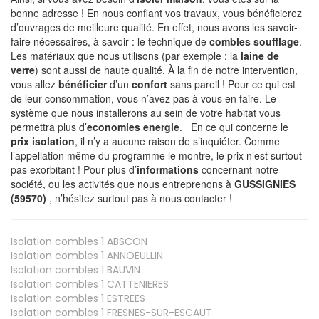
bonne adresse ! En nous confiant vos travaux, vous bénéficierez
d’ouvrages de meilleure qualité. En effet, nous avons les savoir-
faire nécessaires, à savoir : le technique de
combles soufflage
.
Les matériaux que nous utilisons (par exemple : la
laine de
verre
) sont aussi de haute qualité. À la fin de notre intervention,
vous allez
bénéficier
d’un
confort
sans pareil ! Pour ce qui est
de leur consommation, vous n’avez pas à vous en faire. Le
système que nous installerons au sein de votre habitat vous
permettra plus d’
economies energie
. En ce qui concerne le
prix isolation
, il n’y a aucune raison de s’inquiéter. Comme
l’appellation même du programme le montre, le prix n’est surtout
pas exorbitant ! Pour plus d’
informations
concernant notre
société, ou les activités que nous entreprenons à
GUSSIGNIES
(59570)
, n’hésitez surtout pas à nous contacter !
Isolation combles 1
ABSCON
Isolation combles 1
ANNOEULLIN
Isolation combles 1
BAUVIN
Isolation combles 1
CATTENIERES
Isolation combles 1
ESTREES
Isolation combles 1
FRESNES-SUR-ESCAUT