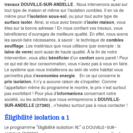
travaux DOUVILLE-SUR-ANDELLE
. Nous intervenons aussi sur
tout type de maison et même sur l’isolation combles. Il en va de
même pour
l’isolation sous-sol
, ou pour tout autre type de
surface isoler
. Ainsi, si vous avez besoin d’
isoler maison
, vous
êtes sur la bonne adresse ! En nous confiant vos travaux, vous
bénéficierez d’ouvrages de meilleure qualité. En effet, nous avons
les savoir-faire nécessaires, à savoir : le technique de
combles
soufflage
. Les matériaux que nous utilisons (par exemple : la
laine de verre
) sont aussi de haute qualité. À la fin de notre
intervention, vous allez
bénéficier
d’un
confort
sans pareil ! Pour
ce qui est de leur consommation, vous n’avez pas à vous en faire.
Le système que nous installerons au sein de votre habitat vous
permettra plus d’
economies energie
. En ce qui concerne le
prix isolation
, il n’y a aucune raison de s’inquiéter. Comme
l’appellation même du programme le montre, le prix n’est surtout
pas exorbitant ! Pour plus d’
informations
concernant notre
société, ou les activités que nous entreprenons à
DOUVILLE-
SUR-ANDELLE (27380)
, n’hésitez surtout pas à nous contacter !
Éligibilité isolation a 1
Le programme "Eligibilité isolation 1€" a DOUVILLE-SUR-