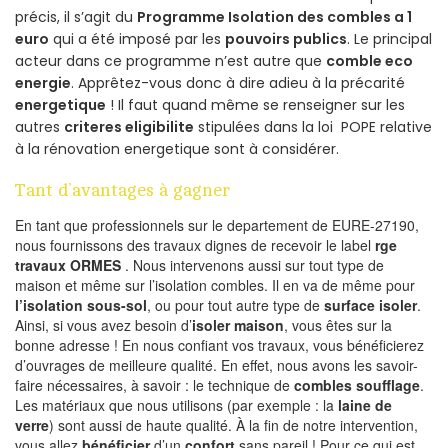
précis, il s’agit du
Programme Isolation des combles a 1
euro
qui a été imposé par les
pouvoirs publics
. Le principal
acteur dans ce programme n’est autre que
comble eco
energie
. Apprêtez-vous donc à dire adieu à la précarité
energetique
! Il faut quand même se renseigner sur les
autres
criteres eligibilite
stipulées dans la loi POPE relative
à la rénovation energetique sont à considérer.
Tant d’avantages à gagner
En tant que professionnels sur le departement de EURE-27190,
nous fournissons des travaux dignes de recevoir le label
rge
travaux ORMES
. Nous intervenons aussi sur tout type de
maison et même sur l’isolation combles. Il en va de même pour
l’isolation sous-sol
, ou pour tout autre type de
surface isoler
.
Ainsi, si vous avez besoin d’
isoler maison
, vous êtes sur la
bonne adresse ! En nous confiant vos travaux, vous bénéficierez
d’ouvrages de meilleure qualité. En effet, nous avons les savoir-
faire nécessaires, à savoir : le technique de
combles soufflage
.
Les matériaux que nous utilisons (par exemple : la
laine de
verre
) sont aussi de haute qualité. À la fin de notre intervention,
vous allez
bénéficier
d’un
confort
sans pareil ! Pour ce qui est