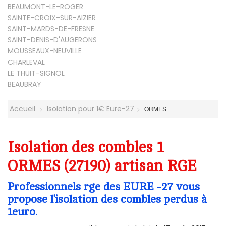
BEAUMONT-LE-ROGER
SAINTE-CROIX-SUR-AIZIER
SAINT-MARDS-DE-FRESNE
SAINT-DENIS-D'AUGERONS
MOUSSEAUX-NEUVILLE
CHARLEVAL
LE THUIT-SIGNOL
BEAUBRAY
Accueil
Isolation pour 1€ Eure-27
ORMES
Isolation des combles 1
ORMES (27190) artisan RGE
Professionnels rge des EURE -27 vous
propose l’isolation des combles perdus à
1euro.